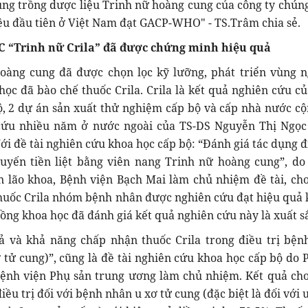
g trồng dược liệu Trinh nữ hoàng cung của công ty chúng 
ệu đầu tiên ở Việt Nam đạt GACP-WHO" - TS.Trâm chia sẻ.
C “Trinh nữ Crila” đã được chứng minh hiệu quả
oàng cung đã được chọn lọc kỹ lưỡng, phát triển vùng 
 học đã bào chế thuốc Crila. Crila là kết quả nghiên cứu củ
ộ, 2 dự án sản xuất thử nghiệm cấp bộ và cấp nhà nước cộ
 cứu nhiều năm ở nước ngoài của TS-DS Nguyễn Thị Ngọ
ới đề tài nghiên cứu khoa học cấp bộ: “Đánh giá tác dụng đ
tuyến tiền liệt bằng viên nang Trinh nữ hoàng cung”, do
 lão khoa, Bệnh viện Bạch Mai làm chủ nhiệm đề tài, cho
huốc Crila nhóm bệnh nhân được nghiên cứu đạt hiệu quả 
đồng khoa học đã đánh giá kết quả nghiên cứu này là xuất s
ả và khả năng chấp nhận thuốc Crila trong điều trị bện
 tử cung)”, cũng là đề tài nghiên cứu khoa học cấp bộ do 
ệnh viện Phụ sản trung ương làm chủ nhiệm. Kết quả cho
iều trị đối với bệnh nhân u xơ tử cung (đặc biệt là đối với 