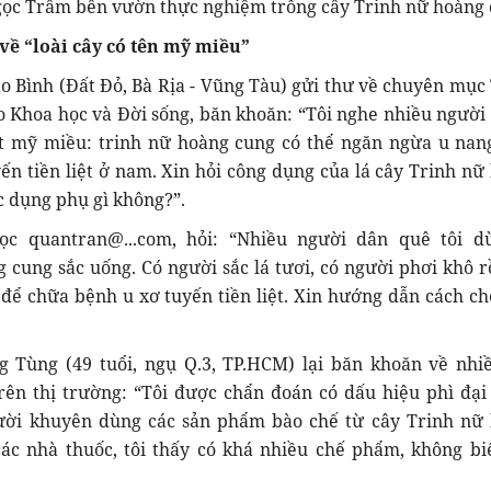
gọc Trâm bên vườn thực nghiệm trồng cây Trinh nữ hoàng 
ề “loài cây có tên mỹ miều”
 Bình (Đất Đỏ, Bà Rịa - Vũng Tàu) gửi thư về chuyên mục
o Khoa học và Đời sống, băn khoăn: “Tôi nghe nhiều người 
hật mỹ miều: trinh nữ hoàng cung có thể ngăn ngừa u nan
ến tiền liệt ở nam. Xin hỏi công dụng của lá cây Trinh nữ
c dụng phụ gì không?”.
ọc quantran@...com, hỏi: “Nhiều người dân quê tôi d
 cung sắc uống. Có người sắc lá tươi, có người phơi khô r
để chữa bệnh u xơ tuyến tiền liệt. Xin hướng dẫn cách ch
.
Tùng (49 tuổi, ngụ Q.3, TP.HCM) lại băn khoăn về nhi
ên thị trường: “Tôi được chẩn đoán có dấu hiệu phì đại
người khuyên dùng các sản phẩm bào chế từ cây Trinh nữ
ác nhà thuốc, tôi thấy có khá nhiều chế phẩm, không bi