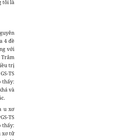
tôi là
nguyên
a 4 đề
ng với
c Trâm
iều trị
 GS-TS
 thấy:
khá và
ắc.
h u xơ
PGS-TS
 thấy:
u xơ tử