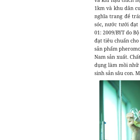
và khí hậu thích h
1km và khu dân cư
nghĩa trang để tr
sóc, nước tưới đạ
01: 2009/BYT do Bộ
đạt tiêu chuẩn cho
sản phẩm pheromon
Nam sản xuất. Chất
dụng làm mồi nhử đ
sinh sản sâu con. M