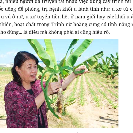
, nhiều người đã truyền tai nhau việc dùng cây trinh nữ
c uống để phòng, trị bệnh khối u lành tính như u xơ tử c
u vú ở nữ, u xơ tuyến tiền liệt ở nam giới hay các khối u á
hiên, hoạt chất trong Trinh nữ hoàng cung có tính năng r
ho đúng... là điều mà không phải ai cũng hiểu rõ.