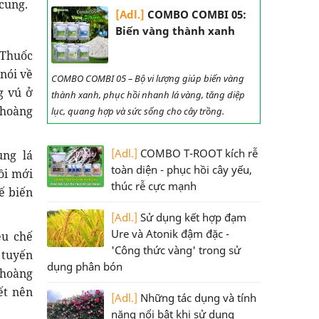
cung.
[Adl.]
COMBO COMBI 05:
Biến vàng thành xanh
 Thuốc
nói về
COMBO COMBI 05 – Bộ vi lượng giúp biến vàng
g vú ở
thành xanh, phục hồi nhanh lá vàng, tăng diệp
 hoàng
lục, quang hợp và sức sống cho cây trồng.
[Adl.]
COMBO T-ROOT kích rễ
ùng lá
toàn diện - phục hồi cây yếu,
ồi mới
thúc rễ cực mạnh
ế biến
[Adl.]
Sử dụng kết hợp đạm
Ure và Atonik đậm đặc -
ều chế
'Công thức vàng' trong sử
 tuyến
dụng phân bón
 hoàng
ết nên
[Adl.]
Những tác dụng và tính
năng nổi bật khi sử dụng