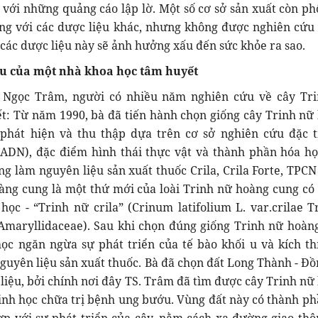
với những quảng cáo lập lờ. Một số cơ sở sản xuất còn ph
ng với các dược liệu khác, nhưng không được nghiên cứu 
các dược liệu này sẽ ảnh hưởng xấu đến sức khỏe ra sao.
hu của một nhà khoa học tâm huyết
 Ngọc Trâm, người có nhiều năm nghiên cứu về cây Tr
t: Từ năm 1990, bà đã tiến hành chọn giống cây Trinh nữ
phát hiện và thu thập dựa trên cơ sở nghiên cứu đặc t
(ADN), đặc điểm hình thái thực vật và thành phần hóa họ
g làm nguyên liệu sản xuất thuốc Crila, Crila Forte, TPCN 
àng cung là một thứ mới của loài Trinh nữ hoàng cung có 
ọc - “Trinh nữ crila” (Crinum latifolium L. var.crilae 
Amaryllidaceae). Sau khi chọn đúng giống Trinh nữ hoàn
học ngăn ngừa sự phát triển của tế bào khối u và kích th
guyên liệu sản xuất thuốc. Bà đã chọn đất Long Thành - Đồ
 liệu, bởi chính nơi đây TS. Trâm đã tìm được cây Trinh nữ
sinh học chữa trị bệnh ung bướu. Vùng đất này có thành ph