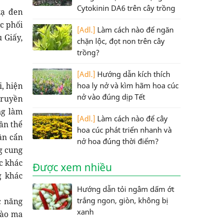
Cytokinin DA6 trên cây trồng
xạ đen
ệc phối
[Adl.]
Làm cách nào để ngăn
 Giấy,
chặn lộc, đọt non trên cây
trồng?
[Adl.]
Hướng dẫn kích thích
, hiện
hoa ly nở và kìm hãm hoa cúc
nở vào đúng dịp Tết
truyền
ng làm
[Adl.]
Làm cách nào để cây
ần thể
hoa cúc phát triển nhanh và
ần cẩn
nở hoa đúng thời điểm?
g cung
c khác
Được xem nhiều
g khác
Hướng dẫn tỏi ngâm dấm ớt
trắng ngon, giòn, không bị
c năng
xanh
vào ma