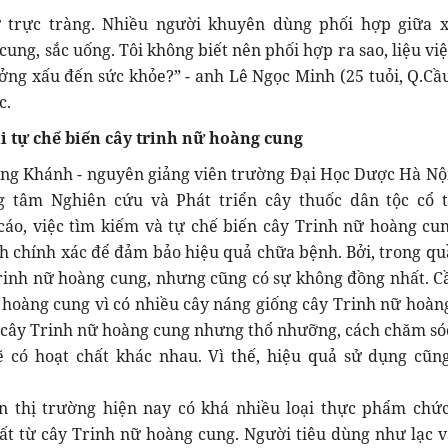
ư trực tràng. Nhiều người khuyên dùng phối hợp giữa 
ung, sắc uống. Tôi không biết nên phối hợp ra sao, liệu vi
ng xấu đến sức khỏe?” - anh Lê Ngọc Minh (25 tuỏi, Q.Cầu
c.
i tự chế biến cây trinh nữ hoàng cung
ng Khánh - nguyên giảng viên trường Đại Học Dược Hà Nội
g tâm Nghiên cứu và Phát triển cây thuốc dân tộc cổ 
áo, việc tìm kiếm và tự chế biến cây Trinh nữ hoàng cu
nh chính xác để đảm bảo hiệu quả chữa bệnh. Bởi, trong qu
rinh nữ hoàng cung, nhưng cũng có sự không đồng nhất. C
 hoàng cung vì có nhiều cây náng giống cây Trinh nữ hoàn
à cây Trinh nữ hoàng cung nhưng thổ nhưỡng, cách chăm só
sẽ có hoạt chất khác nhau. Vì thế, hiệu quả sử dụng cũn
ên thị trường hiện nay có khá nhiều loại thực phẩm chứ
ất từ cây Trinh nữ hoàng cung. Người tiêu dùng như lạc 