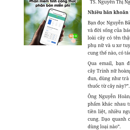
TS. Nguyễn Thị N
Nhiều băn khoăn v
Bạn đọc Nguyễn Bảo
và đời sống của bá
loài cây có tên t
phụ nữ và u xơ tuy
cung thế nào, có tá
Qua email, bạn đ
cây Trinh nữ hoàng
đun, dùng như trà 
thuốc từ cây này?”
Ông Nguyễn Hoàng 
phẩm khác nhau tr
tiền liệt, nhiều 
cung. Dạo quanh c
dùng loại nào”.