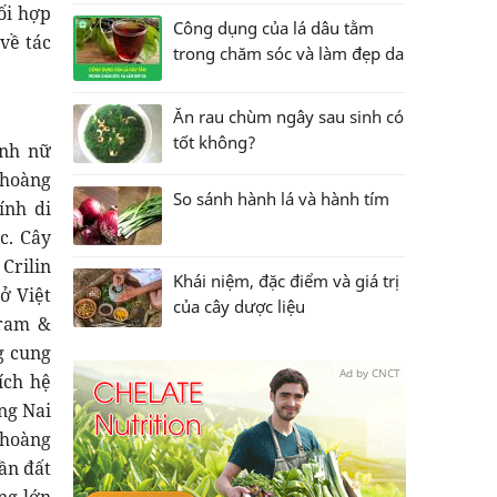
ối hợp
Công dụng của lá dâu tằm
về tác
trong chăm sóc và làm đẹp da
Ăn rau chùm ngây sau sinh có
tốt không?
inh nữ
 hoàng
So sánh hành lá và hành tím
ính di
c. Cây
Crilin
Khái niệm, đặc điểm và giá trị
ở Việt
của cây dược liệu
Tram &
g cung
Ad by CNCT
ích hệ
ng Nai
 hoàng
ần đất