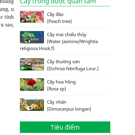
Cây trồng được quan tâm
 hoàng
ung, u
Cây đào
c tính
(Peach tree)
a sao,
Cây mai chiếu thủy
(Water Jasmine/Wrightia
religiosa Hook.f)
Cây thường sơn
(Dichroa febrifuga Lour.)
Cây hoa hồng
(Rosa sp)
Cây nhãn
(Dimocarpus longan)
Tiêu điểm