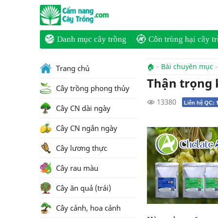
Danh mục cây trồng
Côn trùng hại cây t
🏠
Bài chuyên mục
Trang chủ
Thận trọng 
Cây trồng phong thủy
13380
Liên hệ QC:
Cây CN dài ngày
Cây CN ngắn ngày
Cây lương thực
Cây rau màu
Cây ăn quả (trái)
Cây cảnh, hoa cảnh