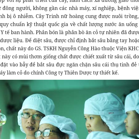
ợp với sự phát triển của cây, nằm cách xa đường giao thô
 đông người, không gần các nhà máy, xí nghiệp, bệnh việ
ánh bị ô nhiễm. Cây Trinh nữ hoàng cung được nuôi trồng
t quy chuẩn kỹ thuật quốc gia về chất lượng nước ăn uốn
 Y tế ban hành. Phân bón là phân bò ăn cỏ tự nhiên đã được
 dược liệu. Để diệt sâu, được chỉ định bắt sâu bằng tay hoặ
, chất này do GS. TSKH Nguyễn Công Hào thuộc Viện KHC
 này có mùi thơm giống chất được chiết xuất từ sâu cái, do
ặt vào bẫy để bắt sâu đực ngăn chặn sâu cái thụ tinh đẻ 
áy làm cỏ do chính Công ty Thiên Dược tự thiết kế.