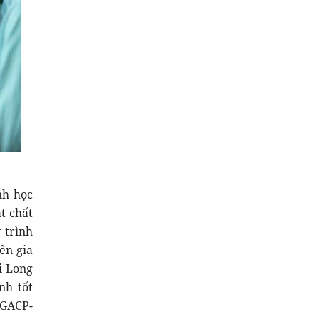
nh học
t chất
 trình
ên gia
i Long
nh tốt
(GACP-