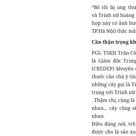
“Bố tôi bị ung th
và Trinh nữ hoàng c
hợp này có ảnh hưở
TP.Hà Nội) thắc mắ
Cần thận trọng kh
PGS. TSKH Trần Cô
là Giám đốc Trun
(CREDEP) khuyến c
thuốc cần chú ý tí
những cây gọi là T
trọng với Trinh nữ
. Thậm chí, cùng l
nhau... cây cũng 
nhau.
Điều đáng nói, tr
được cho là sản xu