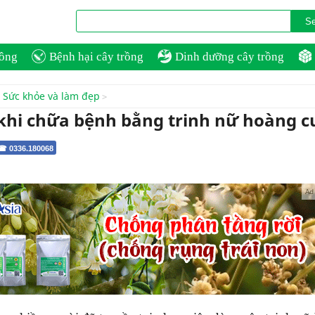
rồng
Bệnh hại cây trồng
Dinh dưỡng cây trồng
Sức khỏe và làm đẹp
khi chữa bệnh bằng trinh nữ hoàng 
 ☎ 0336.180068
Ad