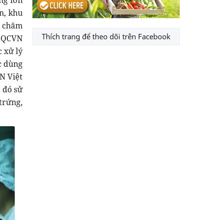
ng lớn
n, khu
, chăm
Thích trang để theo dõi trên Facebook
g QCVN
 xử lý
c dùng
N Việt
 đó sử
trứng,