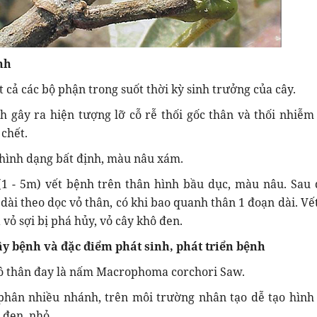
nh
ất cả các bộ phận trong suốt thời kỳ sinh trưởng của cây.
h gây ra hiện tượng lỡ cỗ rễ thối gốc thân và thối nhiễm 
chết.
h hình dạng bất định, màu nâu xám.
(1 - 5m) vết bệnh trên thân hình bầu dục, màu nâu. Sau 
 dài theo dọc vỏ thân, có khi bao quanh thân 1 đoạn dài. Vế
vỏ sợi bị phá hủy, vỏ cây khô đen.
y bệnh và đặc điểm phát sinh, phát triển bệnh
ô thân đay là nấm Macrophoma corchori Saw.
 phân nhiều nhánh, trên môi trường nhân tạo dễ tạo hình
đen, nhỏ.