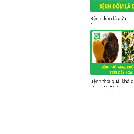
Bệnh đốm lá dứa
(Cercospora sp.)
Bệnh thối quả, khô đ
cây xoài (Diplodia
natalensis)