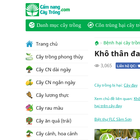
Danh mục cây trồng
Côn trùng hại cây t
🏠
Bệnh hại cây trồ
Trang chủ
Khô thân đ
Cây trồng phong thủy
3,065
Liên hệ QC: 
Cây CN dài ngày
Cây CN ngắn ngày
Cây trồng bị hại:
Cây đay
Cây lương thực
Xem chủ đề liên quan:
Khô
hại trên cây đay
Cây rau màu
Biệt thự FLC Sầm Sơn
Cây ăn quả (trái)
Cây cảnh, hoa cảnh