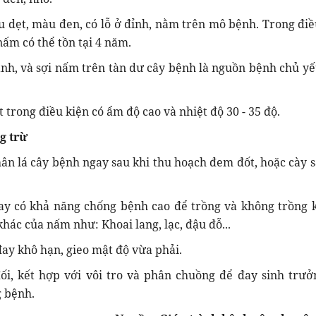
u dẹt, màu đen, có lỗ ở đỉnh, nằm trên mô bệnh. Trong điề
ấm có thể tồn tại 4 năm.
nh, và sợi nấm trên tàn dư cây bệnh là nguồn bệnh chủ yế
t trong điều kiện có ẩm độ cao và nhiệt độ 30 - 35 độ.
g trừ
hân lá cây bệnh ngay sau khi thu hoạch đem đốt, hoặc cày s
ay có khả năng chống bệnh cao để trồng và không trồng k
khác của nấm như: Khoai lang, lạc, đậu đỗ...
ay khô hạn, gieo mật độ vừa phải.
đối, kết hợp với vôi tro và phân chuồng để đay sinh trưởn
g bệnh.