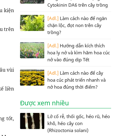
Cytokinin DA6 trên cây trồng
u kiện
[Adl.]
Làm cách nào để ngăn
chặn lộc, đọt non trên cây
u trên
trồng?
[Adl.]
Hướng dẫn kích thích
hoa ly nở và kìm hãm hoa cúc
nở vào đúng dịp Tết
âu vùi
[Adl.]
Làm cách nào để cây
hoa cúc phát triển nhanh và
nở hoa đúng thời điểm?
ế liền
Được xem nhiều
Lở cổ rễ, thối gốc, héo rũ, héo
g tốt,
khô, héo cây con
(Rhizoctonia solani)