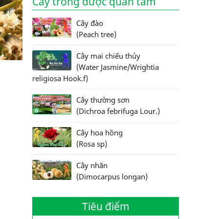
Cây trồng được quan tâm
Cây đào
(Peach tree)
Cây mai chiếu thủy
(Water Jasmine/Wrightia
religiosa Hook.f)
Cây thường sơn
(Dichroa febrifuga Lour.)
Cây hoa hồng
(Rosa sp)
Cây nhãn
(Dimocarpus longan)
Tiêu điểm