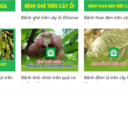
Bệnh ghẻ trên cây ổi (Elsinoe
Bệnh than đen trên câ
psidii)
(Moesziomyces penicil
ọt trên
Bệnh thối nhũn trên quả roi
Bệnh đốm lá trên cây
(mận miền Nam)
(Pseudocercospora ka