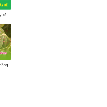
y kê
lariae)
 hồng
ki)