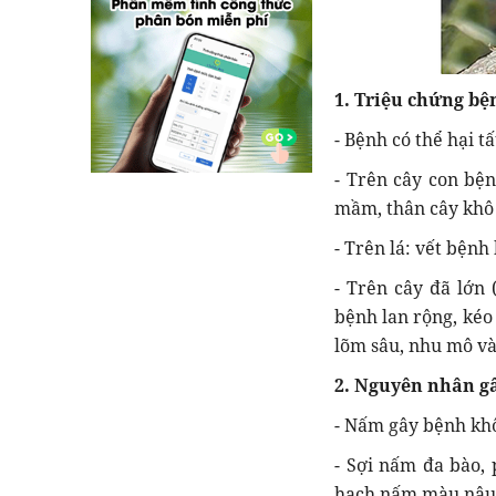
1. Triệu chứng bệ
- Bệnh có thể hại t
- Trên cây con bện
mầm, thân cây khô 
- Trên lá: vết bện
- Trên cây đã lớn 
bệnh lan rộng, kéo
lõm sâu, nhu mô và 
2. Nguyên nhân gâ
- Nấm gây bệnh kh
- Sợi nấm đa bào,
hạch nấm màu nâu 