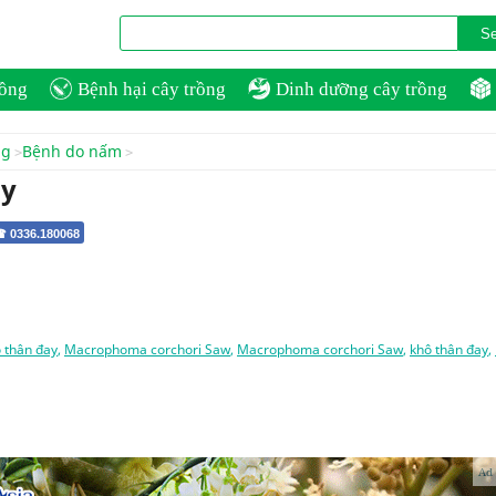
rồng
Bệnh hại cây trồng
Dinh dưỡng cây trồng
ng
Bệnh do nấm
ay
☎ 0336.180068
 thân đay
,
Macrophoma corchori Saw
,
Macrophoma corchori Saw
,
khô thân đay
,
Ad