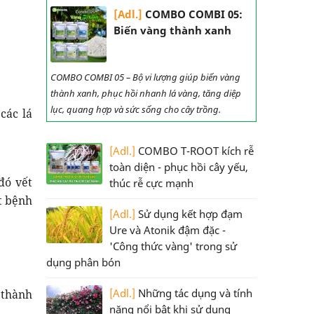
[Adl.]
COMBO COMBI 05:
Biến vàng thành xanh
COMBO COMBI 05 – Bộ vi lượng giúp biến vàng
thành xanh, phục hồi nhanh lá vàng, tăng diệp
lục, quang hợp và sức sống cho cây trồng.
các lá
[Adl.]
COMBO T-ROOT kích rễ
toàn diện - phục hồi cây yếu,
đó vết
thúc rễ cực mạnh
t bệnh
[Adl.]
Sử dụng kết hợp đạm
Ure và Atonik đậm đặc -
'Công thức vàng' trong sử
dụng phân bón
[Adl.]
Những tác dụng và tính
 thành
năng nổi bật khi sử dụng