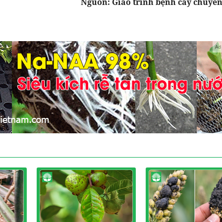
Nguồn: Giáo trình bệnh cây chuyê
Ad