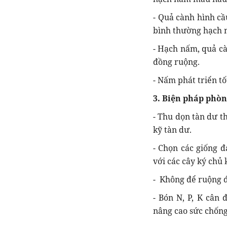
- Quả cành hình cầ
bình thường hạch n
- Hạch nấm, quả cà
đồng ruộng.
- Nấm phát triển tố
3. Biện pháp phòn
- Thu dọn tàn dư t
kỹ tàn dư.
- Chọn các giống đ
với các cây ký chủ 
- Không để ruộng đ
- Bón N, P, K cân 
nâng cao sức chốn