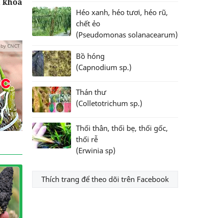
n khoa
Héo xanh, héo tươi, héo rũ,
chết ẻo
(Pseudomonas solanacearum)
 by CNCT
Bồ hóng
(Capnodium sp.)
Thán thư
(Colletotrichum sp.)
Thối thân, thối bẹ, thối gốc,
thối rễ
(Erwinia sp)
Thích trang để theo dõi trên Facebook