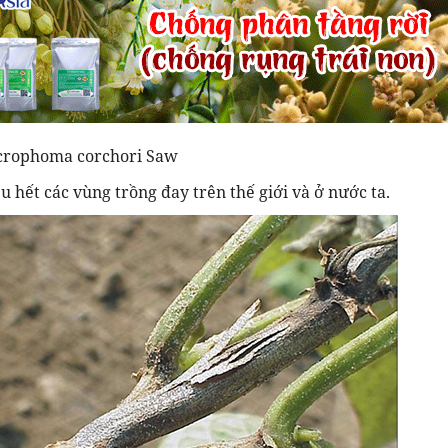
rophoma corchori Saw
 hết các vùng trồng đay trên thế giới và ở nước ta.