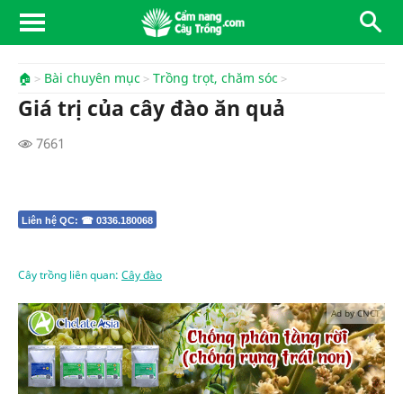
🏠
Bài chuyên mục
Trồng trọt, chăm sóc
Giá trị của cây đào ăn quả
7661
Liên hệ QC: ☎ 0336.180068
Cây trồng liên quan:
Cây đào
Ad by CNCT