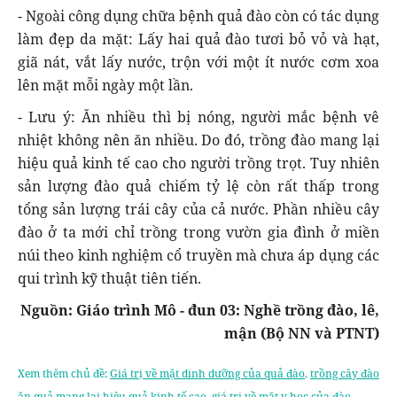
- Ngoài công dụng chữa bệnh quả đào còn có tác dụng
làm đẹp da mặt: Lấy hai quả đào tươi bỏ vỏ và hạt,
giã nát, vắt lấy nước, trộn với một ít nước cơm xoa
lên mặt mỗi ngày một lần.
- Lưu ý: Ăn nhiều thì bị nóng, người mắc bệnh vê
nhiệt không nên ăn nhiều. Do đó, trồng đào mang lại
hiệu quả kinh tế cao cho người trồng trọt. Tuy nhiên
sản lượng đào quả chiếm tỷ lệ còn rất thấp trong
tổng sản lượng trái cây của cả nước. Phần nhiều cây
đào ở ta mới chỉ trồng trong vườn gia đình ở miền
núi theo kinh nghiệm cổ truyền mà chưa áp dụng các
qui trình kỹ thuật tiên tiến.
Nguồn: Giáo trình Mô - đun 03: Nghề trồng đào, lê,
mận (Bộ NN và PTNT)
Xem thêm chủ đề:
Giá trị về mặt dinh dưỡng của quả đào
,
trồng cây đào
ăn quả mạng lại hiệu quả kinh tế cao
,
giá trị về mặt y học của đào