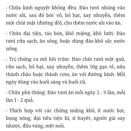
- Chữa kinh nguyệt không đều: Ðào tươi nhúng vào
nước sôi, sau đó bóc vỏ, bỏ hạt, xay nhuyễn, thêm
một chút mật (đường đỏ), cho thêm nước sôi vào ăn.
- Chữa đại tiện, táo bón, khô miệng, khô lưỡi: Ðào
tươi rửa sạch, ăn sống, hoặc dùng đào khô sắc nước
uống.
- Trị chứng ra mồ hôi trộm: Ðào chín tươi một quả,
rửa sạch, bỏ hạt, xay nhuyễn, thêm 50g gạo tẻ, nấu
thành cháo hoặc thành cơm, ăn với đường kính. Mỗi
ngày dùng vào buổi sáng và buổi tối.
- Chữa phù thũng: Ðào tươi ăn mỗi ngày 2 - 3 lần, mỗi
lần 1 - 2 quả.
- Thích hợp với các chứng miệng khô, ít nước bọt,
bụng nóng, đại tiểu tiện bí, ứ huyết, người già suy
nhược, đầu váng, mệt mỏi.