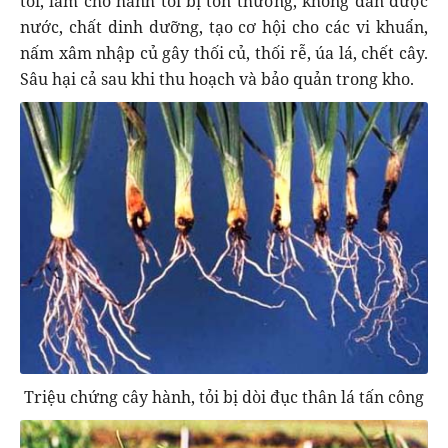
tỏi, làm cho hành tỏi bị tổn thương, không dẫn được
nước, chất dinh dưỡng, tạo cơ hội cho các vi khuẩn,
nấm xâm nhập củ gây thối củ, thối rễ, úa lá, chết cây.
Sâu hại cả sau khi thu hoạch và bảo quản trong kho.
Triệu chứng cây hành, tỏi bị dòi đục thân lá tấn công