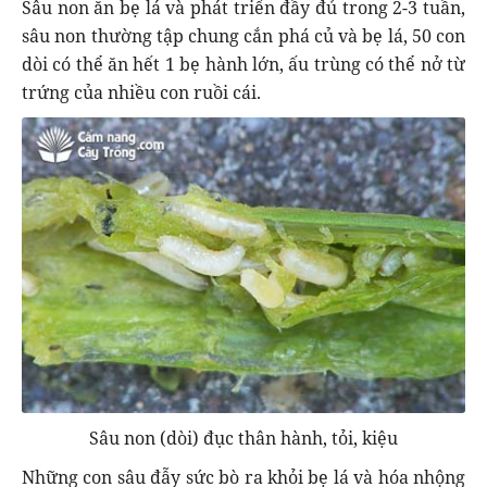
Sâu non ăn bẹ lá và phát triển đầy đủ trong 2-3 tuần,
sâu non thường tập chung cắn phá củ và bẹ lá, 50 con
dòi có thể ăn hết 1 bẹ hành lớn, ấu trùng có thể nở từ
trứng của nhiều con ruồi cái.
Sâu non (dòi) đục thân hành, tỏi, kiệu
Những con sâu đẫy sức bò ra khỏi bẹ lá và hóa nhộng