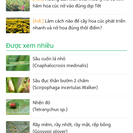
hãm hoa cúc nở vào đúng dịp Tết
[Adl.]
Làm cách nào để cây hoa cúc phát triển
nhanh và nở hoa đúng thời điểm?
Được xem nhiều
Sâu cuốn lá nhỏ
(Cnaphalocrosis medinalis)
Sâu đục thân bướm 2 chấm
(Scirpophaga incertulas Walker)
Nhện đỏ
(Tetranychus sp.)
Rầy mềm, rầy nhớt, rầy mật, rệp bông
(Gossypii glover)