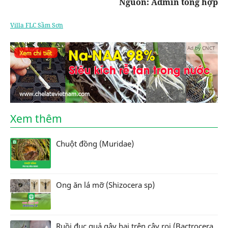
Nguồn: Admin tổng hợp
Villa FLC Sầm Sơn
Ad by CNCT
Xem thêm
Chuột đồng (Muridae)
Ong ăn lá mỡ (Shizocera sp)
Ruồi đục quả gây hại trên cây roi (Bactrocera