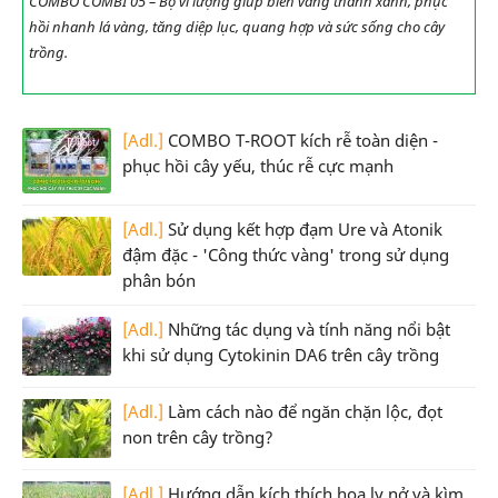
COMBO COMBI 05 – Bộ vi lượng giúp biến vàng thành xanh, phục
hồi nhanh lá vàng, tăng diệp lục, quang hợp và sức sống cho cây
trồng.
[Adl.]
COMBO T-ROOT kích rễ toàn diện -
phục hồi cây yếu, thúc rễ cực mạnh
[Adl.]
Sử dụng kết hợp đạm Ure và Atonik
đậm đặc - 'Công thức vàng' trong sử dụng
phân bón
[Adl.]
Những tác dụng và tính năng nổi bật
khi sử dụng Cytokinin DA6 trên cây trồng
[Adl.]
Làm cách nào để ngăn chặn lộc, đọt
non trên cây trồng?
[Adl.]
Hướng dẫn kích thích hoa ly nở và kìm