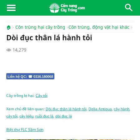
🏠
Côn trùng hại cây trồng
Côn trùng, động vật hại khác
Dòi đục thân lá hành tỏi
14,279
Liên hệ QC: ☎ 0336.180068
Cây trồng bị hại:
Cây tỏi
Xem chủ đề liên quan:
Dòi đục thân lá hành tỏi
,
Delia Antiqua
,
cây hành
,
cây tỏi
,
cây kiệu
,
ruồi đục lá
,
dòi đục lá
Biệt thự FLC Sầm Sơn