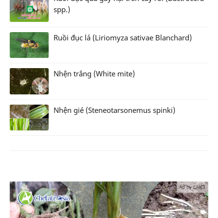
spp.)
Ruồi đục lá (Liriomyza sativae Blanchard)
Nhện trắng (White mite)
Nhện gié (Steneotarsonemus spinki)
Ad by CNCT