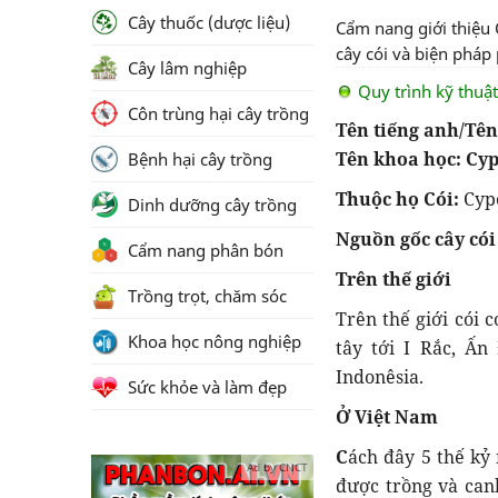
Cây thuốc (dược liệu)
Cẩm nang giới thiệu C
cây cói và biện pháp 
Cây lâm nghiệp
Quy trình kỹ thuậ
Côn trùng hại cây trồng
Tên tiếng anh/Tê
Tên khoa học:
Cyp
Bệnh hại cây trồng
Thuộc họ Cói:
Cyp
Dinh dưỡng cây trồng
Nguồn gốc cây cói
Cẩm nang phân bón
Trên thế giới
Trồng trọt, chăm sóc
Trên thế giới cói
Khoa học nông nghiệp
tây tới I Rắc, Ấ
Indonêsia.
Sức khỏe và làm đẹp
Ở Việt Nam
C
ách đây 5 thế kỷ 
Ad by CNCT
được trồng và canh