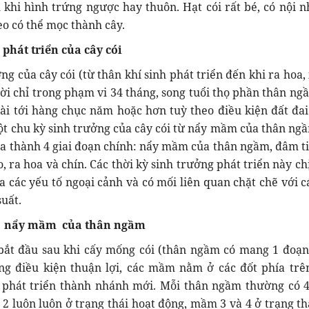
khi hình trứng ngược hay thuôn. Hạt cói rất bé, có nội n
ieo có thể mọc thành cây.
phát triển của cây cói
ng của cây cói (từ thân khí sinh phát triển đến khi ra hoa
 đời chỉ trong phạm vi 34 tháng, song tuổi thọ phần thân ng
 dài tới hàng chục năm hoặc hơn tuỳ theo điều kiện đất đai
t chu kỳ sinh trưởng của cây cói từ nẩy mầm của thân ng
a thành 4 giai đoạn chính: nẩy mầm của thân ngầm, đâm t
, ra hoa và chín. Các thời kỳ sinh trưởng phát triển này ch
a các yếu tố ngoại cảnh và có mối liên quan chặt chẽ với c
suất.
ỳ nẩy mầm của thân ngầm
ắt đầu sau khi cấy mống cói (thân ngầm có mang 1 đoạn
g điều kiện thuận lợi, các mầm nằm ở các đốt phía trê
phát triển thành nhánh mới. Mỗi thân ngầm thường có
2 luôn luôn ở trạng thái hoạt động, mầm 3 và 4 ở trạng th