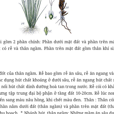
ói gồm 2 phần chính: Phần dưới mặt đất và phần trên mặ
 có rễ và thân ngầm. Phần trên mặt đất gồm thân khí sin
đốt của thân ngầm. Rễ bao gồm rễ ăn sâu, rễ ăn ngang và
tác dụng hút chất khoáng ở dưới sâu, rễ ăn ngang hút chất
n nổi hút chất dinh dưỡng hoà tan trong nước. Rễ cói có kh
ưng tập trung đại bộ phận ở tầng đất 10-20cm. Rễ lúc n
yển sang màu nâu hồng, khi chết màu đen. Thân : Thân có
phần nằm dưới đất (thân ngầm) và phần trên mặt đất (th
 thu hoạch. *. Nhánh hút, thân ngầm: Những mầm ăn sâu dư