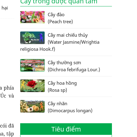
Cây trồng được quan tâm
 hại
Cây đào
(Peach tree)
Cây mai chiếu thủy
(Water Jasmine/Wrightia
religiosa Hook.f)
Cây thường sơn
(Dichroa febrifuga Lour.)
Cây hoa hồng
a phía
(Rosa sp)
 Úc và
Cây nhãn
(Dimocarpus longan)
cói đã
Tiêu điểm
a, tập