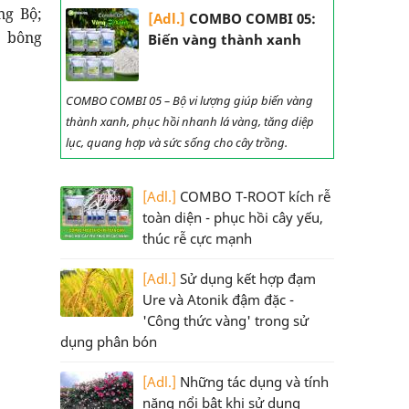
ng Bộ;
[Adl.]
COMBO COMBI 05:
 bông
Biến vàng thành xanh
COMBO COMBI 05 – Bộ vi lượng giúp biến vàng
thành xanh, phục hồi nhanh lá vàng, tăng diệp
lục, quang hợp và sức sống cho cây trồng.
[Adl.]
COMBO T-ROOT kích rễ
toàn diện - phục hồi cây yếu,
thúc rễ cực mạnh
[Adl.]
Sử dụng kết hợp đạm
Ure và Atonik đậm đặc -
'Công thức vàng' trong sử
dụng phân bón
[Adl.]
Những tác dụng và tính
năng nổi bật khi sử dụng