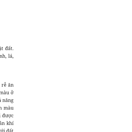
t đất.
h, lá,
 rễ ăn
 màu ở
ả năng
on màu
i được
ân khí
ới đất