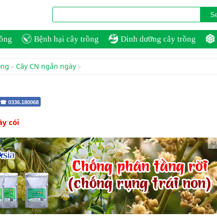
rồng
Bệnh hại cây trồng
Dinh dưỡng cây trồng
ồng
Cây CN ngắn ngày
 ☎ 0336.180068
ây cói
Ad