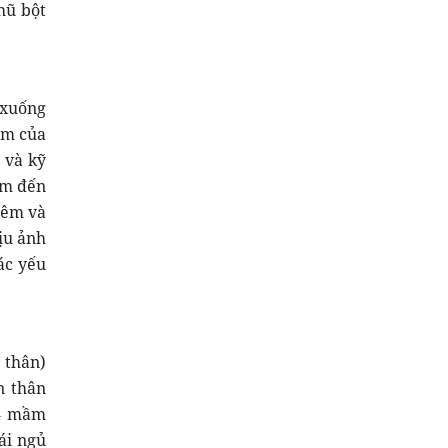
hũ bột
, xuống
ầm của
 và kỹ
ầm đến
iêm và
ịu ảnh
ác yếu
 thân)
n thân
 4 mầm
ái ngủ