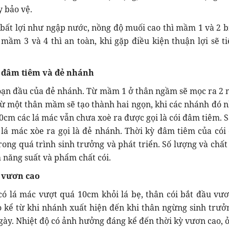
y bảo vệ.
bất lợi như ngập nước, nồng độ muối cao thì mầm 1 và 2 b
 mầm 3 và 4 thì an toàn, khi gặp điều kiện thuận lợi sẽ ti
 đâm tiêm và đẻ nhánh
oạn đầu của đẻ nhánh. Từ mầm 1 ở thân ngầm sẽ mọc ra 2 
ừ một thân mầm sẽ tạo thành hai ngọn, khi các nhánh đó n
20cm các lá mác vẫn chưa xoè ra được gọi là cói đâm tiêm. S
lá mác xòe ra gọi là đẻ nhánh. Thời kỳ đâm tiêm của cói
trong quá trình sinh trưởng và phát triển. Số lượng và chất
h năng suất và phẩm chất cói.
 vươn cao
ó lá mác vượt quá 10cm khỏi lá bẹ, thân cói bắt đầu vươ
 kể từ khi nhánh xuất hiện đến khi thân ngừng sinh trưở
gày. Nhiệt độ có ảnh hưởng đáng kể đến thời kỳ vươn cao, ở