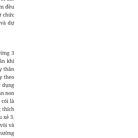
ầm đều
ữ chức
 và dự
ường 3
ân khí
y thân
y theo
c dụng
ần non
cói là
 thích
 xẻ 3.
vòi và
thường