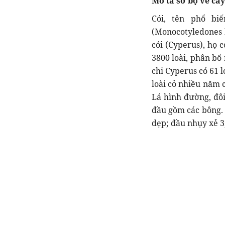
Mô tả sơ bộ về cây
Cói, tên phổ bi
(Monocotyledones h
cói (Cyperus), họ c
3800 loài, phân bố 
chi Cyperus có 61 l
loài cỏ nhiều năm 
Lá hình đường, đô
đầu gồm các bông. 
dẹp; đầu nhụy xẻ 3,