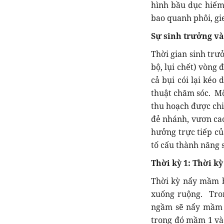
hình bầu dục hiếm 
bao quanh phôi, g
Sự sinh trưởng và 
Thời gian sinh trưở
bộ, lụi chết) vòng
cả bụi cói lại kéo
thuật chăm sóc. Mộ
thu hoạch được chi
đẻ nhánh, vươn cao
hưởng trực tiếp củ
tố cấu thành năng 
Thời kỳ 1:
Thời k
Thời kỳ nẩy mầm b
xuống ruộng. Tron
ngầm sẽ nẩy mầm 
trong đó mầm 1 và 