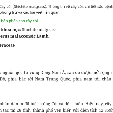
ây cói (Shichito matgrass): Thông tin về cây cói, chi tiết sâu bệnh
phòng trừ và các bài viết liên quan...
t bón phân cho cây cói
n khoa học:
Shichito matgrass
erus malaccensic Lamk.
eraceae
 có nguồn gốc từ vùng Đông Nam Á, sau đó được mở rộng r
n Độ, phía bắc tới Nam Trung Quốc, phía nam tới châu
nhân dân ta đã biết trồng Cói và dệt chiếu. Hiện nay, cây 
 tác tại 26 tỉnh, thành phố ven biển với diện tích 12.859h