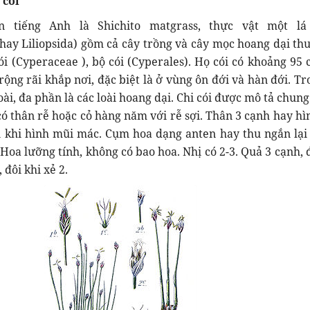
 cói
ến tiếng Anh là Shichito matgrass, thực vật một l
ay Liliopsida) gồm cả cây trồng và cây mọc hoang dại thu
ói (Cyperaceae ), bộ cói (Cyperales). Họ cói có khoảng 95 
rộng rãi khắp nơi, đặc biệt là ở vùng ôn đới và hàn đới. T
oài, đa phần là các loài hoang dại. Chi cói được mô tả chung
có thân rễ hoặc cỏ hàng năm với rễ sợi. Thân 3 cạnh hay hìn
i khi hình mũi mác. Cụm hoa dạng anten hay thu ngắn lại
Hoa lưỡng tính, không có bao hoa. Nhị có 2-3. Quả 3 cạnh, đ
 đôi khi xẻ 2.