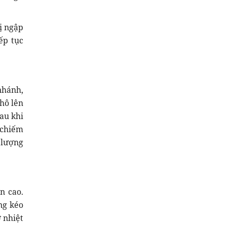
ị ngập
ếp tục
nhánh,
hô lên
au khi
 chiếm
 lượng
n cao.
ng kéo
 nhiệt