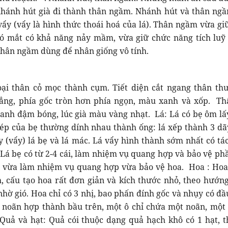
 nhánh hút già đi thành thân ngầm. Nhánh hút và thân ng
 vẩy (vẩy là hình thức thoái hoá của lá). Thân ngầm vừa gi
có mắt có khả năng nảy mầm, vừa giữ chức năng tích luỹ
thân ngầm dùng để nhân giống vô tính.
loại thân cỏ mọc thành cụm. Tiết diện cắt ngang thân th
ẳng, phía gốc tròn hơn phía ngọn, màu xanh và xốp. Th
anh đậm bóng, lúc già màu vàng nhạt. Lá: Lá có bẹ ôm lấ
ép của bẹ thường dính nhau thành ống: lá xếp thành 3 dã
y (vẩy) lá bẹ và lá mác. Lá vẩy hình thành sớm nhất có tá
Lá bẹ có từ 2-4 cái, làm nhiệm vụ quang hợp và bảo vệ ph
c vừa làm nhiệm vụ quang hợp vừa bảo vệ hoa. Hoa : Hoa 
h, cấu tạo hoa rất đơn giản và kích thước nhỏ, theo hướng
nhờ gió. Hoa chỉ có 3 nhị, bao phấn đính gốc và nhụy có đầu
 noãn hợp thành bầu trên, một ô chỉ chứa một noãn, một 
Quả và hạt: Quả cói thuộc dạng quả hạch khô có 1 hạt, 