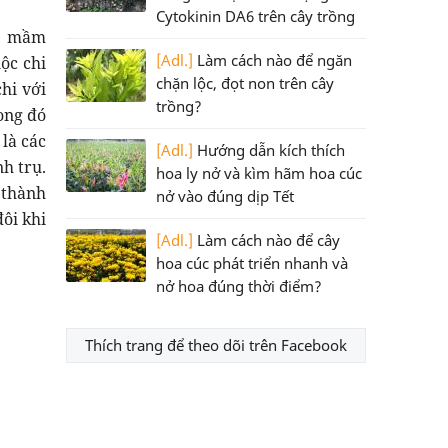
Cytokinin DA6 trên cây trồng
á mầm
[Adl.]
Làm cách nào để ngăn
ộc chi
chặn lộc, đọt non trên cây
chi với
trồng?
rong đó
 là các
[Adl.]
Hướng dẫn kích thích
h trụ.
hoa ly nở và kìm hãm hoa cúc
 thành
nở vào đúng dịp Tết
ôi khi
[Adl.]
Làm cách nào để cây
hoa cúc phát triển nhanh và
nở hoa đúng thời điểm?
Thích trang để theo dõi trên Facebook