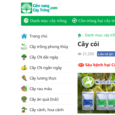
Danh mục cây trồng
Côn trùng hại cây t
🏠
Danh mục cây tr
Trang chủ
Cây cói
Cây trồng phong thủy
21,250
Liên hệ QC:
Cây CN dài ngày
Sâu bệnh hại C
Cây CN ngắn ngày
Cây lương thực
Cây rau màu
Cây ăn quả (trái)
Cây cảnh, hoa cảnh