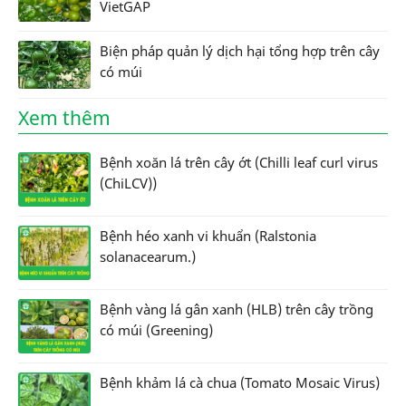
VietGAP
Biện pháp quản lý dịch hại tổng hợp trên cây
có múi
Xem thêm
Bệnh xoăn lá trên cây ớt (Chilli leaf curl virus
(ChiLCV))
Bệnh héo xanh vi khuẩn (Ralstonia
solanacearum.)
Bệnh vàng lá gân xanh (HLB) trên cây trồng
có múi (Greening)
Bệnh khảm lá cà chua (Tomato Mosaic Virus)