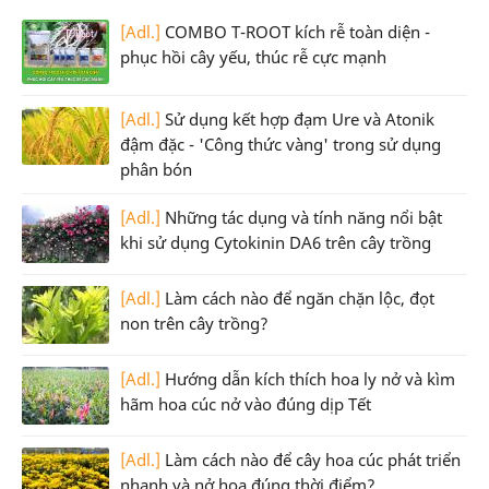
[Adl.]
COMBO T-ROOT kích rễ toàn diện -
phục hồi cây yếu, thúc rễ cực mạnh
[Adl.]
Sử dụng kết hợp đạm Ure và Atonik
đậm đặc - 'Công thức vàng' trong sử dụng
phân bón
[Adl.]
Những tác dụng và tính năng nổi bật
khi sử dụng Cytokinin DA6 trên cây trồng
[Adl.]
Làm cách nào để ngăn chặn lộc, đọt
non trên cây trồng?
[Adl.]
Hướng dẫn kích thích hoa ly nở và kìm
hãm hoa cúc nở vào đúng dịp Tết
[Adl.]
Làm cách nào để cây hoa cúc phát triển
nhanh và nở hoa đúng thời điểm?