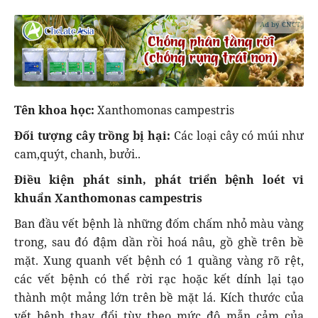
Ad by CNCT
Tên khoa học:
Xanthomonas campestris
Đối tượng cây trồng bị hại:
Các loại cây có múi như
cam,quýt, chanh, bưởi..
Điều kiện phát sinh, phát triển bệnh loét vi
khuẩn Xanthomonas campestris
Ban đầu vết bệnh là những đốm chấm nhỏ màu vàng
trong, sau đó đậm dần rồi hoá nâu, gồ ghề trên bề
mặt. Xung quanh vết bệnh có 1 quầng vàng rõ rệt,
các vết bệnh có thể rời rạc hoặc kết dính lại tạo
thành một mảng lớn trên bề mặt lá. Kích thước của
vết bệnh thay đổi tùy theo mức độ mẫn cảm của