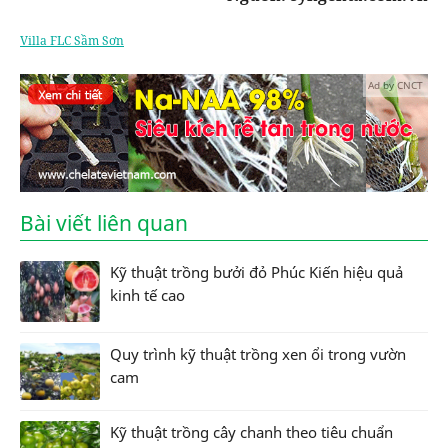
Villa FLC Sầm Sơn
Ad by CNCT
Bài viết liên quan
Kỹ thuật trồng bưởi đỏ Phúc Kiến hiệu quả
kinh tế cao
Quy trình kỹ thuật trồng xen ổi trong vườn
cam
Kỹ thuật trồng cây chanh theo tiêu chuẩn