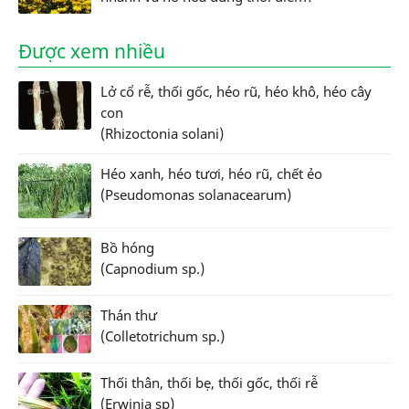
Được xem nhiều
Lở cổ rễ, thối gốc, héo rũ, héo khô, héo cây
con
(Rhizoctonia solani)
Héo xanh, héo tươi, héo rũ, chết ẻo
(Pseudomonas solanacearum)
Bồ hóng
(Capnodium sp.)
Thán thư
(Colletotrichum sp.)
Thối thân, thối bẹ, thối gốc, thối rễ
(Erwinia sp)