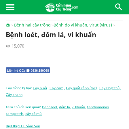
🏠
Bệnh hại cây trồng
Bệnh do vi khuẩn, virut (virus)
Bệnh loét, đốm lá, vi khuẩn
15,070
Liên hệ QC: ☎ 0336.180068
Cây trồng bị hại:
Cây bưởi
,
Cây cam
,
Cây quất cảnh (tắc)
,
Cây Phật thủ
,
Cây chanh
Xem chủ đề liên quan:
Bệnh loét
,
đốm lá
,
vi khuẩn
,
Xanthomonas
campestris
,
cây có múi
Biệt thự FLC Sầm Sơn