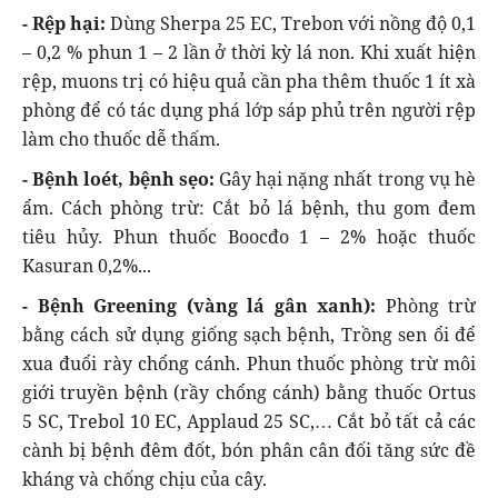
- Rệp hại:
Dùng Sherpa 25 EC, Trebon với nồng độ 0,1
– 0,2 % phun 1 – 2 lần ở thời kỳ lá non. Khi xuất hiện
rệp, muons trị có hiệu quả cần pha thêm thuốc 1 ít xà
phòng để có tác dụng phá lớp sáp phủ trên người rệp
làm cho thuốc dễ thấm.
- Bệnh loét, bệnh sẹo:
Gây hại nặng nhất trong vụ hè
ẩm. Cách phòng trừ: Cắt bỏ lá bệnh, thu gom đem
tiêu hủy. Phun thuốc Boocđo 1 – 2% hoặc thuốc
Kasuran 0,2%...
- Bệnh Greening (vàng lá gân xanh):
Phòng trừ
bằng cách sử dụng giống sạch bệnh, Trồng sen ổi để
xua đuổi rày chổng cánh. Phun thuốc phòng trừ môi
giới truyền bệnh (rầy chổng cánh) bằng thuốc Ortus
5 SC, Trebol 10 EC, Applaud 25 SC,… Cắt bỏ tất cả các
cành bị bệnh đêm đốt, bón phân cân đối tăng sức đề
kháng và chống chịu của cây.