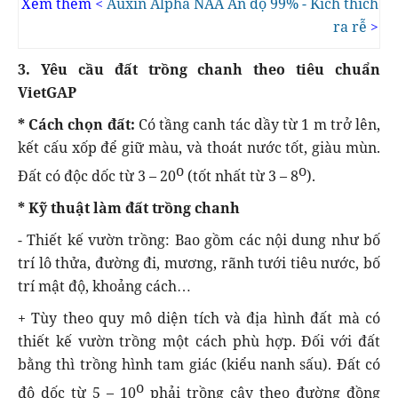
Xem thêm <
Auxin Alpha NAA Ấn độ 99% - Kích thích
ra rễ
>
3. Yêu cầu đất trồng chanh theo tiêu chuẩn
VietGAP
* Cách chọn đất:
Có tầng canh tác dầy từ 1 m trở lên,
kết cấu xốp để giữ màu, và thoát nước tốt, giàu mùn.
o
o
Đất có độc dốc từ 3 – 20
(tốt nhất từ 3 – 8
).
* Kỹ thuật làm đất trồng chanh
- Thiết kế vườn trồng: Bao gồm các nội dung như bố
trí lô thửa, đường đi, mương, rãnh tưới tiêu nước, bố
trí mật độ, khoảng cách…
+ Tùy theo quy mô diện tích và địa hình đất mà có
thiết kế vườn trồng một cách phù hợp. Đối với đất
bằng thì trồng hình tam giác (kiểu nanh sấu). Đất có
o
độ dốc từ 5 – 10
phải trồng cây theo đường đồng