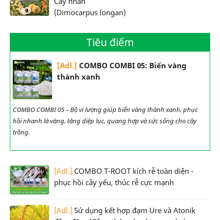
Cây nhãn
(Dimocarpus longan)
Tiêu điểm
[Adl.]
COMBO COMBI 05: Biến vàng
thành xanh
COMBO COMBI 05 – Bộ vi lượng giúp biến vàng thành xanh, phục
hồi nhanh lá vàng, tăng diệp lục, quang hợp và sức sống cho cây
trồng.
[Adl.]
COMBO T-ROOT kích rễ toàn diện -
phục hồi cây yếu, thúc rễ cực mạnh
[Adl.]
Sử dụng kết hợp đạm Ure và Atonik