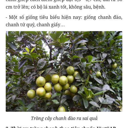
cm trở lên; có bộ lá xanh tốt, không sâu, bệnh.
- Một số giống tiêu biểu hiện nay: giống chanh đào,
chanh tứ quý, chanh giấy…
Trồng cây chanh đào ra sai quả