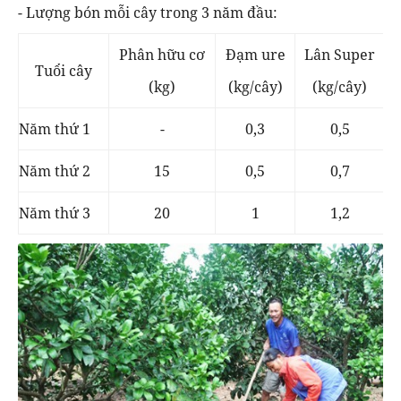
- Lượng bón mỗi cây trong 3 năm đầu:
Phân hữu cơ
Đạm ure
Lân Super
Tuổi cây
(kg)
(kg/cây)
(kg/cây)
Năm thứ 1
-
0,3
0,5
Năm thứ 2
15
0,5
0,7
Năm thứ 3
20
1
1,2