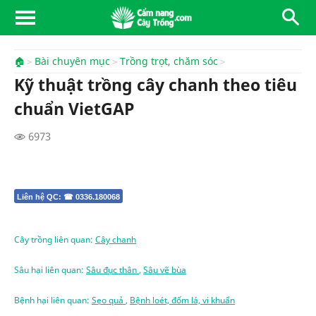
🏠
Bài chuyên mục
Trồng trọt, chăm sóc
Kỹ thuật trồng cây chanh theo tiêu
chuẩn VietGAP
6973
Liên hệ QC: ☎ 0336.180068
Cây trồng liên quan:
Cây chanh
Sâu hại liên quan:
Sâu đục thân
,
Sâu vẽ bùa
Bệnh hại liên quan:
Sẹo quả
,
Bệnh loét, đốm lá, vi khuẩn