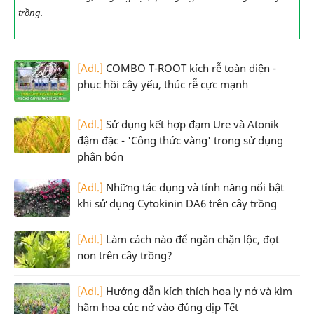
trồng.
[Adl.]
COMBO T-ROOT kích rễ toàn diện -
phục hồi cây yếu, thúc rễ cực mạnh
[Adl.]
Sử dụng kết hợp đạm Ure và Atonik
đậm đặc - 'Công thức vàng' trong sử dụng
phân bón
[Adl.]
Những tác dụng và tính năng nổi bật
khi sử dụng Cytokinin DA6 trên cây trồng
[Adl.]
Làm cách nào để ngăn chặn lộc, đọt
non trên cây trồng?
[Adl.]
Hướng dẫn kích thích hoa ly nở và kìm
hãm hoa cúc nở vào đúng dịp Tết