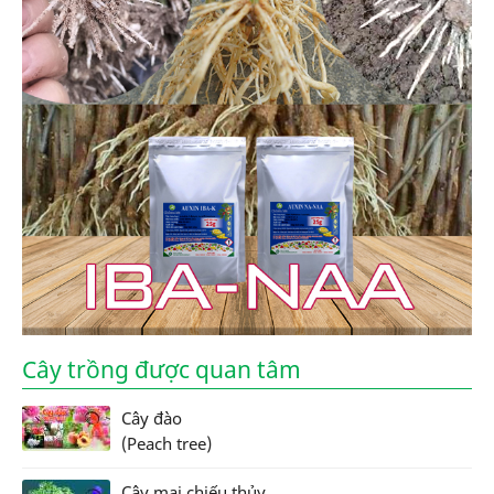
Cây trồng được quan tâm
Cây đào
(Peach tree)
Cây mai chiếu thủy