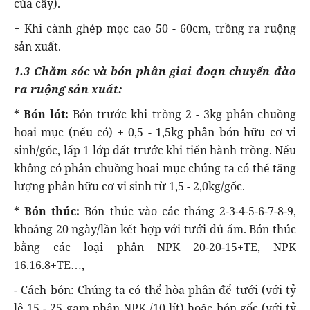
của cây).
+ Khi cành ghép mọc cao 50 - 60cm, trồng ra ruộng
sản xuất.
1.3
Chăm sóc và bón phân g
iai đoạn chuyển đào
ra ruộng sản xuất:
* Bón lót:
Bón trước khi trồng 2 - 3kg phân chuồng
hoai mục (nếu có) + 0,5 - 1,5kg phân bón hữu cơ vi
sinh/gốc, lấp 1 lớp đất trước khi tiến hành trồng. Nếu
không có phân chuồng hoai mục chúng ta có thể tăng
lượng phân hữu cơ vi sinh từ 1,5 - 2,0kg/gốc.
* Bón thúc:
Bón thúc vào các tháng 2-3-4-5-6-7-8-9,
khoảng 20 ngày/lần kết hợp với tưới đủ ẩm. Bón thúc
bằng các loại phân NPK 20-20-15+TE, NPK
16.16.8+TE…,
- Cách bón: Chúng ta có thể hòa phân để tưới (với tỷ
lệ 15 - 25 gam phân NPK /10 lít) hoặc bón gốc (với tỷ