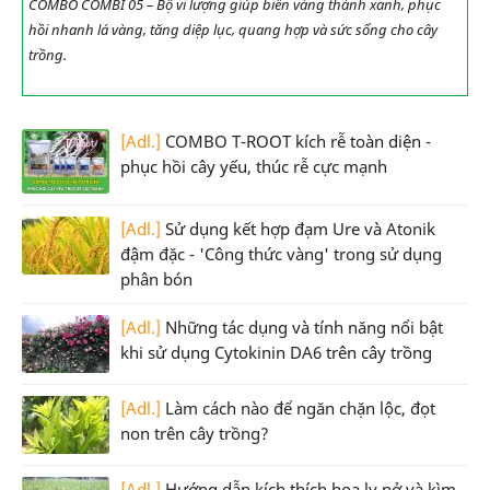
COMBO COMBI 05 – Bộ vi lượng giúp biến vàng thành xanh, phục
hồi nhanh lá vàng, tăng diệp lục, quang hợp và sức sống cho cây
trồng.
[Adl.]
COMBO T-ROOT kích rễ toàn diện -
phục hồi cây yếu, thúc rễ cực mạnh
[Adl.]
Sử dụng kết hợp đạm Ure và Atonik
đậm đặc - 'Công thức vàng' trong sử dụng
phân bón
[Adl.]
Những tác dụng và tính năng nổi bật
khi sử dụng Cytokinin DA6 trên cây trồng
[Adl.]
Làm cách nào để ngăn chặn lộc, đọt
non trên cây trồng?
[Adl.]
Hướng dẫn kích thích hoa ly nở và kìm