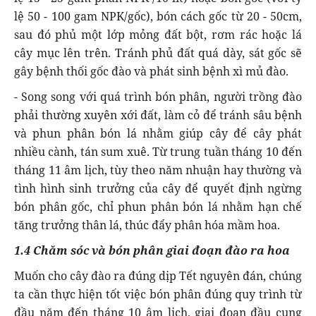
lệ 50 - 100 gam NPK/gốc), bón cách gốc từ 20 - 50cm,
sau đó phủ một lớp mỏng đất bột, rơm rác hoặc lá
cây mục lên trên. Tránh phủ đất quá dày, sát gốc sẽ
gây bệnh thối gốc đào và phát sinh bệnh xì mủ đào.
- Song song với quá trình bón phân, người trồng đào
phải thường xuyên xới đất, làm cỏ để tránh sâu bệnh
và phun phân bón lá nhằm giúp cây để cây phát
nhiều cành, tán sum xuê. Từ trung tuần tháng 10 đến
tháng 11 âm lịch, tùy theo năm nhuận hay thường và
tình hình sinh trưởng của cây để quyết định ngừng
bón phân gốc, chỉ phun phân bón lá nhằm hạn chế
tăng trưởng thân lá, thúc đẩy phân hóa mầm hoa.
1.4 Chăm sóc và bón phân giai đoạn đào ra hoa
Muốn cho cây đào ra đúng dịp Tết nguyên đán, chúng
ta cần thực hiện tốt việc bón phân đúng quy trình từ
đầu năm đến tháng 10 âm lịch, giai đoạn đầu cung