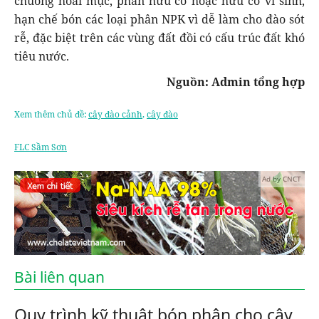
chuồng hoai mục, phân hữu cơ hoặc hữu cơ vi sinh,
hạn chế bón các loại phân NPK vì dễ làm cho đào sót
rễ, đặc biệt trên các vùng đất đồi có cấu trúc đất khó
tiêu nước.
Nguồn: Admin tổng hợp
Xem thêm chủ đề:
cây đào cảnh
,
cây đào
FLC Sầm Sơn
Ad by CNCT
Bài liên quan
Quy trình kỹ thuật bón phân cho cây