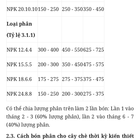
NPK 20.10.10
150 - 250
250 - 350
350 - 450
Loại phân
(Tỷ lệ 3.1.1)
NPK 12.4.4
300 - 400
450 - 550
625 - 725
NPK 15.5.5
200 - 300
350 - 450
475 - 575
NPK 18.6.6
175 - 275
275 - 375
375 - 475
NPK 24.8.8
150 - 250
200 - 300
275 - 375
Có thể chia lượng phân trên làm 2 lần bón: Lần 1 vào
tháng 2 - 3 (60% lượng phân), lần 2 vào tháng 6 - 7
(40%) lượng phân.
2.3. Cách bón phân cho cây chè thời kỳ kiến thiết