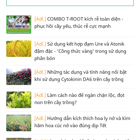
[Adl.]
COMBO T-ROOT kích rễ toàn diện -
phục hồi cây yếu, thúc rễ cực mạnh
[Adl.]
Sử dụng kết hợp đạm Ure và Atonik
đậm đặc - 'Công thức vàng' trong sử dụng
phân bón
[Adl.]
Những tác dụng và tính năng nổi bật
khi sử dụng Cytokinin DA6 trên cây trồng
[Adl.]
Làm cách nào để ngăn chặn lộc, đọt
non trên cây trồng?
[Adl.]
Hướng dẫn kích thích hoa ly nở và kìm
hãm hoa cúc nở vào đúng dịp Tết