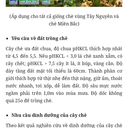
(Áp dụng cho tất cả giống chè vùng Tây Nguyên và
chè Miền Bắc)
Yêu cầu về đất trồng chè
Cây chè ưa đất chua, độ chua pHKCL thích hợp nhất
từ 4,5 đến 5,5. Nếu pHKCL < 3,0 lá chè xanh xẫm, có
cây chết; pHKCL > 7,5 cây ít lá, ít búp, vàng cằn. Độ
dày tầng đất mặt tối thiểu là 60cm. Thành phần cơ
giới thích hợp từ thịt nhẹ đến thịt nặng, giữ ẩm, thoát
nước nhanh, tơi xốp, dễ làm đất. Độ sâu mực nước
ngầm phải trên 1,0m vào mùa mưa. Độ dốc không
quá 25o để trồng chè.
Nhu cầu dinh dưỡng của cây chè
Theo kết quả nghiên cứu về dinh dưỡng của cây chè