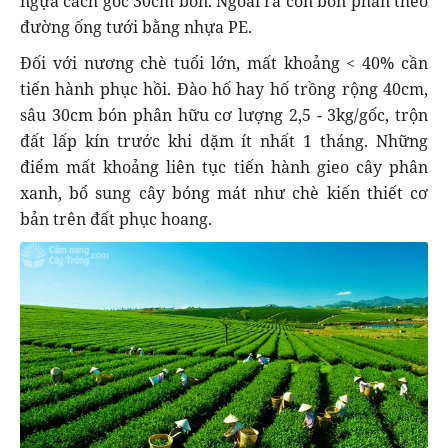
ngựa cách gốc 30cm bón. Ngoài ra còn bón phân theo
đường ống tưới bằng nhựa PE.
Đối với nương chè tuổi lớn, mất khoảng < 40% cần
tiến hành phục hồi. Đào hố hay hố trồng rộng 40cm,
sâu 30cm bón phân hữu cơ lượng 2,5 - 3kg/gốc, trộn
đất lấp kín trước khi dặm ít nhất 1 tháng. Những
điểm mất khoảng liên tục tiến hành gieo cây phân
xanh, bổ sung cây bóng mát như chè kiến thiết cơ
bản trên đất phục hoang.