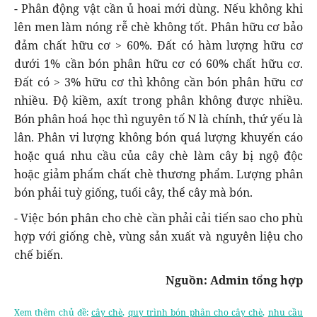
- Phân động vật cần ủ hoai mới dùng. Nếu không khi
lên men làm nóng rễ chè không tốt. Phân hữu cơ bảo
đảm chất hữu cơ > 60%. Đất có hàm lượng hữu cơ
dưới 1% cần bón phân hữu cơ có 60% chất hữu cơ.
Đất có > 3% hữu cơ thì không cần bón phân hữu cơ
nhiều. Độ kiềm, axít trong phân không được nhiều.
Bón phân hoá học thì nguyên tố N là chính, thứ yếu là
lân. Phân vi lượng không bón quá lượng khuyến cáo
hoặc quá nhu cầu của cây chè làm cây bị ngộ độc
hoặc giảm phẩm chất chè thương phẩm. Lượng phân
bón phải tuỳ giống, tuổi cây, thể cây mà bón.
- Việc bón phân cho chè cần phải cải tiến sao cho phù
hợp với giống chè, vùng sản xuất và nguyên liệu cho
chế biến.
Nguồn: Admin tổng hợp
Xem thêm chủ đề:
cây chè
,
quy trình bón phân cho cây chè
,
nhu cầu