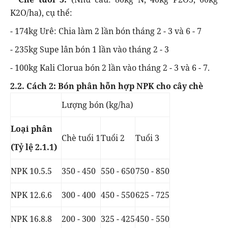
K2O/ha), cụ thể:
- 174kg Urê: Chia làm 2 lần bón tháng 2 - 3 và 6 - 7
- 235kg Supe lân bón 1 lần vào tháng 2 - 3
- 100kg Kali Clorua bón 2 lần vào tháng 2 - 3 và 6 - 7.
2.2. Cách 2: Bón phân hỗn hợp NPK cho cây chè
Lượng bón (kg/ha)
Loại phân
Chè tuổi 1
Tuổi 2
Tuổi 3
(Tỷ lệ 2.1.1)
NPK 10.5.5
350 - 450
550 - 650
750 - 850
NPK 12.6.6
300 - 400
450 - 550
625 - 725
NPK 16.8.8
200 - 300
325 - 425
450 - 550