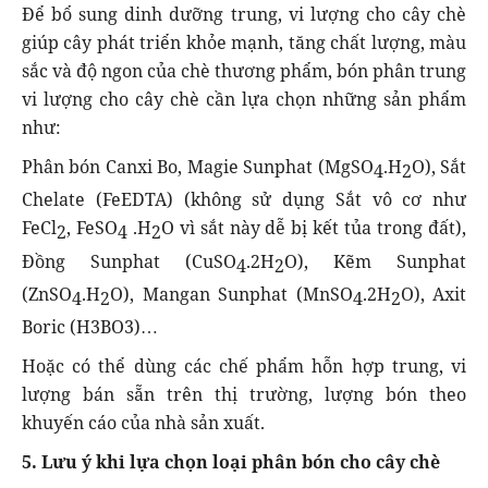
Để bổ sung dinh dưỡng trung, vi lượng cho cây chè
giúp cây phát triển khỏe mạnh, tăng chất lượng, màu
sắc và độ ngon của chè thương phẩm, bón phân trung
vi lượng cho cây chè cần lựa chọn những sản phẩm
như:
Phân bón Canxi Bo, Magie Sunphat (MgSO
.H
O), Sắt
4
2
Chelate (FeEDTA) (không sử dụng Sắt vô cơ như
FeCl
, FeSO
.H
O vì sắt này dễ bị kết tủa trong đất),
2
4
2
Đồng Sunphat (CuSO
.2H
O), Kẽm Sunphat
4
2
(ZnSO
.H
O), Mangan Sunphat (MnSO
.2H
O), Axit
4
2
4
2
Boric (H3BO3)…
Hoặc có thể dùng các chế phẩm hỗn hợp trung, vi
lượng bán sẵn trên thị trường, lượng bón theo
khuyến cáo của nhà sản xuất.
5. Lưu ý khi lựa chọn loại phân bón cho cây chè