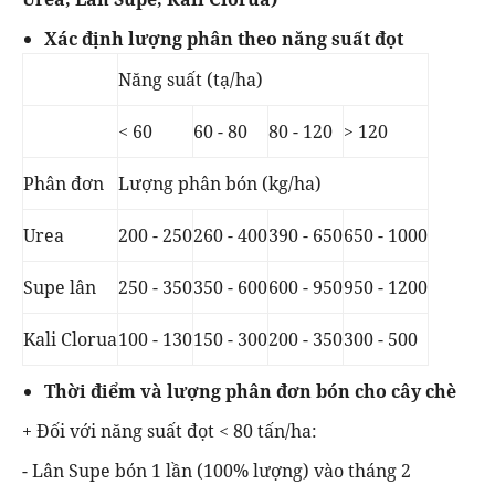
Xác định lượng phân theo năng suất đọt
Năng suất (tạ/ha)
< 60
60 - 80
80 - 120
> 120
Phân đơn
Lượng phân bón (kg/ha)
Urea
200 - 250
260 - 400
390 - 650
650 - 1000
Supe lân
250 - 350
350 - 600
600 - 950
950 - 1200
Kali Clorua
100 - 130
150 - 300
200 - 350
300 - 500
Thời điểm và lượng phân đơn bón cho cây chè
+ Đối với năng suất đọt < 80 tấn/ha:
- Lân Supe bón 1 lần (100% lượng) vào tháng 2