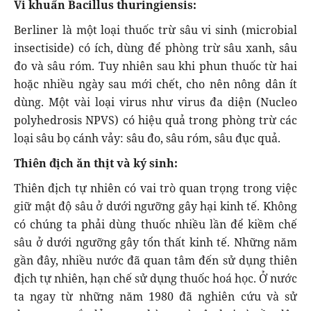
Vi khuẩn Bacillus thuringiensis:
Berliner là một loại thuốc trừ sâu vi sinh (microbial
insectiside) có ích, dùng để phòng trừ sâu xanh, sâu
đo và sâu róm. Tuy nhiên sau khi phun thuốc từ hai
hoặc nhiều ngày sau mới chết, cho nên nông dân ít
dùng. Một vài loại virus như virus đa diện (Nucleo
polyhedrosis NPVS) có hiệu quả trong phòng trừ các
loại sâu bọ cánh vảy: sâu đo, sâu róm, sâu đục quả.
Thiên địch ăn thịt và ký sinh:
Thiên địch tự nhiên có vai trò quan trọng trong việc
giữ mật độ sâu ở dưới ngưỡng gây hại kinh tế. Không
có chúng ta phải dùng thuốc nhiều lần để kiềm chế
sâu ở dưới ngưỡng gây tổn thất kinh tế. Những năm
gần đây, nhiều nước đã quan tâm đến sử dụng thiên
địch tự nhiên, hạn chế sử dụng thuốc hoá học. Ở nước
ta ngay từ những năm 1980 đã nghiên cứu và sử