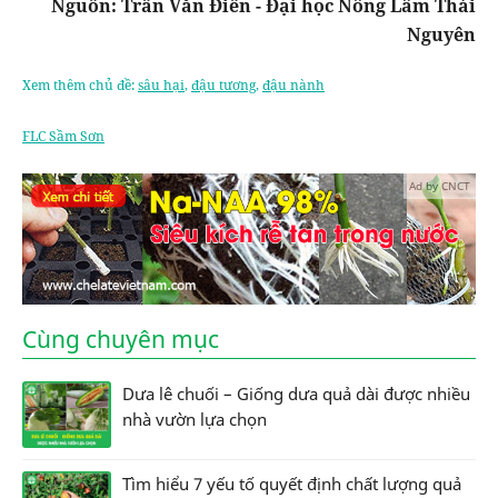
Nguồn: Trần Văn Điền - Đại học Nông Lâm Thái
Nguyên
Xem thêm chủ đề:
sâu hại
,
đậu tương
,
đậu nành
FLC Sầm Sơn
Ad by CNCT
Cùng chuyên mục
Dưa lê chuối – Giống dưa quả dài được nhiều
nhà vườn lựa chọn
Tìm hiểu 7 yếu tố quyết định chất lượng quả