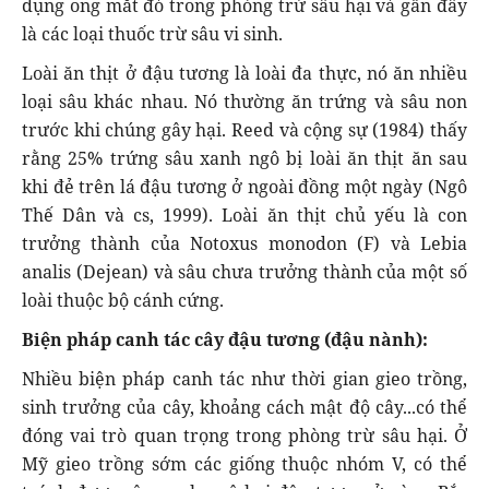
dụng ong mắt đỏ trong phòng trừ sâu hại và gần đây
là các loại thuốc trừ sâu vi sinh.
Loài ăn thịt ở đậu tương là loài đa thực, nó ăn nhiều
loại sâu khác nhau. Nó thường ăn trứng và sâu non
trước khi chúng gây hại. Reed và cộng sự (1984) thấy
rằng 25% trứng sâu xanh ngô bị loài ăn thịt ăn sau
khi đẻ trên lá đậu tương ở ngoài đồng một ngày (Ngô
Thế Dân và cs, 1999). Loài ăn thịt chủ yếu là con
trưởng thành của Notoxus monodon (F) và Lebia
analis (Dejean) và sâu chưa trưởng thành của một số
loài thuộc bộ cánh cứng.
Biện pháp canh tác cây đậu tương (đậu nành):
Nhiều biện pháp canh tác như thời gian gieo trồng,
sinh trưởng của cây, khoảng cách mật độ cây...có thể
đóng vai trò quan trọng trong phòng trừ sâu hại. Ở
Mỹ gieo trồng sớm các giống thuộc nhóm V, có thể