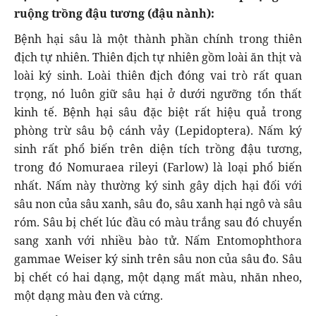
ruộng trồng đậu tương (đậu nành):
Bệnh hại sâu là một thành phần chính trong thiên
địch tự nhiên. Thiên địch tự nhiên gồm loài ăn thịt và
loài ký sinh. Loài thiên địch đóng vai trò rất quan
trọng, nó luôn giữ sâu hại ở dưới ngưỡng tổn thất
kinh tế. Bệnh hại sâu đặc biệt rất hiệu quả trong
phòng trừ sâu bộ cánh vảy (Lepidoptera). Nấm ký
sinh rất phổ biến trên diện tích trồng đậu tương,
trong đó Nomuraea rileyi (Farlow) là loại phổ biến
nhất. Nấm này thường ký sinh gây dịch hại đối với
sâu non của sâu xanh, sâu đo, sâu xanh hại ngô và sâu
róm. Sâu bị chết lúc đầu có màu trắng sau đó chuyển
sang xanh với nhiều bào tử. Nấm Entomophthora
gammae Weiser ký sinh trên sâu non của sâu đo. Sâu
bị chết có hai dạng, một dạng mất màu, nhăn nheo,
một dạng màu đen và cứng.