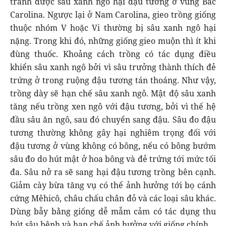
tránh được sâu xanh ngô hại đậu tương ở vùng Bắc
Carolina. Ngược lại ở Nam Carolina, gieo trồng giống
thuộc nhóm V hoặc Vi thường bị sâu xanh ngô hại
nặng. Trong khi đó, những giống gieo muộn thì ít khi
đùng thuốc. Khoảng cách trồng có tác dụng điều
khiển sâu xanh ngô bởi vì sâu trưởng thành thích đẻ
trứng ở trong ruộng đậu tương tán thoáng. Như vậy,
trồng dày sẽ hạn chế sâu xanh ngô. Mật độ sâu xanh
tăng nếu trồng xen ngô với đậu tương, bởi vì thế hệ
đầu sâu ăn ngô, sau đó chuyển sang đậu. Sâu đo đậu
tương thường không gây hại nghiêm trọng đối với
đậu tương ở vùng không có bông, nếu có bông bướm
sâu đo do hút mật ở hoa bông và đẻ trứng tới mức tối
đa. Sâu nở ra sẽ sang hại đậu tương trồng bên cạnh.
Giảm cày bừa tăng vụ có thể ảnh hưởng tới bọ cánh
cứng Mêhicô, châu chấu chân đỏ và các loại sâu khác.
Dùng bẫy bằng giống dễ mẫm cảm có tác dụng thu
hút sâu bệnh và hạn chế ảnh hưởng với giống chính.