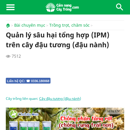
🏠
Bài chuyên mục
Trồng trọt, chăm sóc
Quản lý sâu hại tổng hợp (IPM)
trên cây đậu tương (đậu nành)
7512
Liên hệ QC: ☎ 0336.180068
Cây trồng liên quan:
Cây đậu tương (đậu nành)
Ad by CNCT