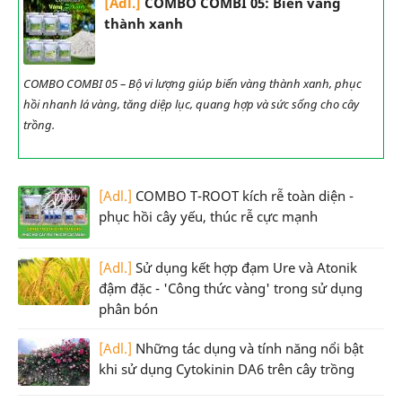
[Adl.]
COMBO COMBI 05: Biến vàng
thành xanh
COMBO COMBI 05 – Bộ vi lượng giúp biến vàng thành xanh, phục
hồi nhanh lá vàng, tăng diệp lục, quang hợp và sức sống cho cây
trồng.
[Adl.]
COMBO T-ROOT kích rễ toàn diện -
phục hồi cây yếu, thúc rễ cực mạnh
[Adl.]
Sử dụng kết hợp đạm Ure và Atonik
đậm đặc - 'Công thức vàng' trong sử dụng
phân bón
[Adl.]
Những tác dụng và tính năng nổi bật
khi sử dụng Cytokinin DA6 trên cây trồng