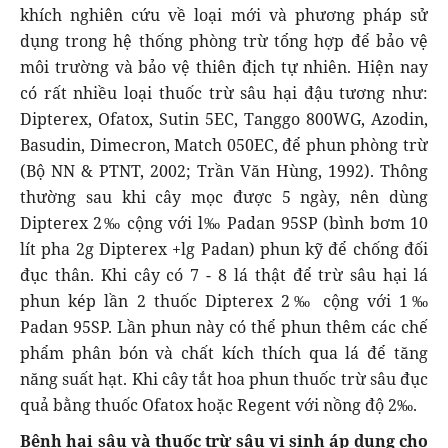
khích nghiên cứu về loại mới và phương pháp sử
dụng trong hệ thống phòng trừ tổng hợp để bảo vệ
môi trường và bảo vệ thiên địch tự nhiên. Hiện nay
có rất nhiều loại thuốc trừ sâu hại đậu tương như:
Dipterex, Ofatox, Sutin 5EC, Tanggo 800WG, Azodin,
Basudin, Dimecron, Match 050EC, để phun phòng trừ
(Bộ NN & PTNT, 2002; Trần Văn Hùng, 1992). Thông
thường sau khi cây mọc được 5 ngày, nên dùng
Dipterex 2‰ cộng với l‰ Padan 95SP (bình bơm 10
lít pha 2g Dipterex +lg Padan) phun kỹ để chống đối
đục thân. Khi cây có 7 - 8 lá thật để trừ sâu hại lá
phun kép lần 2 thuốc Dipterex 2‰ cộng với 1‰
Padan 95SP. Lần phun này có thể phun thêm các chế
phẩm phân bón và chất kích thích qua lá để tăng
năng suất hạt. Khi cây tắt hoa phun thuốc trừ sâu đục
quả bằng thuốc Ofatox hoặc Regent với nồng độ 2‰.
Bệnh hại sâu và thuốc trừ sâu vi sinh áp dụng cho