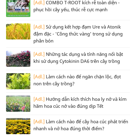
[Adl.]
COMBO T-ROOT kích rễ toàn diện -
phục hồi cây yếu, thúc rễ cực mạnh
[Adl.]
Sử dụng kết hợp đạm Ure và Atonik
đậm đặc - 'Công thức vàng' trong sử dụng
phân bón
[Adl.]
Những tác dụng và tính năng nổi bật
khi sử dụng Cytokinin DA6 trên cây trồng
[Adl.]
Làm cách nào để ngăn chặn lộc, đọt
non trên cây trồng?
[Adl.]
Hướng dẫn kích thích hoa ly nở và kìm
hãm hoa cúc nở vào đúng dịp Tết
[Adl.]
Làm cách nào để cây hoa cúc phát triển
nhanh và nở hoa đúng thời điểm?