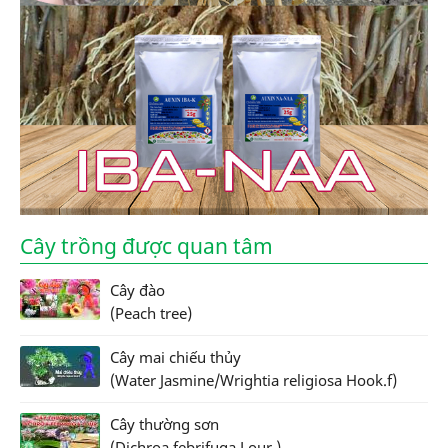
Cây trồng được quan tâm
Cây đào
(Peach tree)
Cây mai chiếu thủy
(Water Jasmine/Wrightia religiosa Hook.f)
Cây thường sơn
(Dichroa febrifuga Lour.)