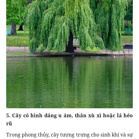
5. Cây có hình dáng u ám, thân xù xì hoặc lá héo
rũ
Trong phong thủy, cây tượng trưng cho sinh khí và sự