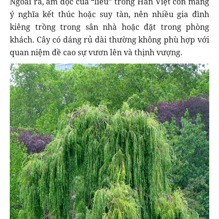
Ngoài ra, âm đọc của “liễu” trong Hán Việt còn mang
ý nghĩa kết thúc hoặc suy tàn, nên nhiều gia đình
kiêng trồng trong sân nhà hoặc đặt trong phòng
khách. Cây có dáng rủ dài thường không phù hợp với
quan niệm đề cao sự vươn lên và thịnh vượng.