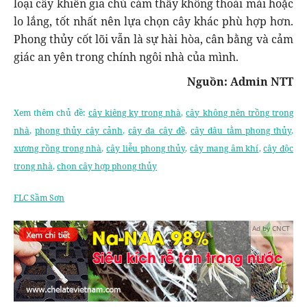
loại cây khiến gia chủ cảm thấy không thoải mái hoặc
lo lắng, tốt nhất nên lựa chọn cây khác phù hợp hơn.
Phong thủy cốt lõi vẫn là sự hài hòa, cân bằng và cảm
giác an yên trong chính ngôi nhà của mình.
Nguồn: Admin NTT
Xem thêm chủ đề:
cây kiêng kỵ trong nhà
,
cây không nên trồng trong
nhà
,
phong thủy cây cảnh
,
cây đa cây đề
,
cây dâu tằm phong thủy
,
xương rồng trong nhà
,
cây liễu phong thủy
,
cây mang âm khí
,
cây độc
trong nhà
,
chọn cây hợp phong thủy
FLC Sầm Sơn
Ad by CNCT