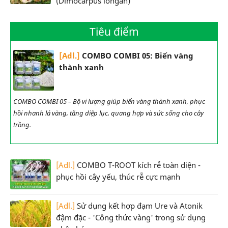
(Dimocarpus longan)
Tiêu điểm
[Adl.]
COMBO COMBI 05: Biến vàng
thành xanh
COMBO COMBI 05 – Bộ vi lượng giúp biến vàng thành xanh, phục
hồi nhanh lá vàng, tăng diệp lục, quang hợp và sức sống cho cây
trồng.
[Adl.]
COMBO T-ROOT kích rễ toàn diện -
phục hồi cây yếu, thúc rễ cực mạnh
[Adl.]
Sử dụng kết hợp đạm Ure và Atonik
đậm đặc - 'Công thức vàng' trong sử dụng