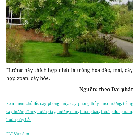
Hướng này thích hợp nhất là trồng hoa đào, mai, cây
hợp xoan, cây hòe.
Nguồn: theo Đại phát
Xem thêm chủ đề:
cây phong thủy
,
cây phong thủy theo hướng
,
trồng
cây hướng đông
,
hướng tây
,
hướng nam
,
hướng bắc
,
hướng đông nam
,
hướng tây bắc
FLC Sầm Sơn