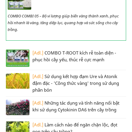
COMBO COMBI 05 – Bộ vi lượng giúp biến vàng thành xanh, phục
hồi nhanh lá vàng, tăng diệp lục, quang hợp và sức sống cho cây
trồng.
[Adl.]
COMBO T-ROOT kích rễ toàn diện -
phục hồi cây yếu, thúc rễ cực mạnh
[Adl.]
Sử dụng kết hợp đạm Ure và Atonik
đậm đặc - 'Công thức vàng' trong sử dụng
phân bón
[Adl.]
Những tác dụng và tính năng nổi bật
khi sử dụng Cytokinin DA6 trên cây trồng
[Adl.]
Làm cách nào để ngăn chặn lộc, đọt
non trên cây trồng?