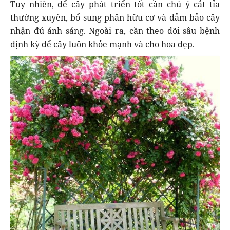
Tuy nhiên, để cây phát triển tốt cần chú ý cắt tỉa
thường xuyên, bổ sung phân hữu cơ và đảm bảo cây
nhận đủ ánh sáng. Ngoài ra, cần theo dõi sâu bệnh
định kỳ để cây luôn khỏe mạnh và cho hoa đẹp.