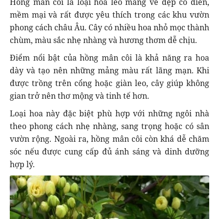
Hồng mân côi là loại hoa leo mang vẻ đẹp cổ điển,
mềm mại và rất được yêu thích trong các khu vườn
phong cách châu Âu. Cây có nhiều hoa nhỏ mọc thành
chùm, màu sắc nhẹ nhàng và hương thơm dễ chịu.
Điểm nổi bật của hồng mân côi là khả năng ra hoa
dày và tạo nên những mảng màu rất lãng mạn. Khi
được trồng trên cổng hoặc giàn leo, cây giúp không
gian trở nên thơ mộng và tinh tế hơn.
Loại hoa này đặc biệt phù hợp với những ngôi nhà
theo phong cách nhẹ nhàng, sang trọng hoặc có sân
vườn rộng. Ngoài ra, hồng mân côi còn khá dễ chăm
sóc nếu được cung cấp đủ ánh sáng và dinh dưỡng
hợp lý.