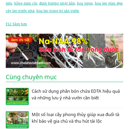
tiêu
,
hồng mân côi
,
đinh hương nhật bản
,
hoa tigon
,
hoa leo giàn đẹp
,
cây leo trước nhà
,
hoa leo trang trí sân vườn
FLC Sầm Sơn
Ad by CNCT
Cùng chuyên mục
Cách sử dụng phân bón chứa EDTA hiệu quả
và những lưu ý nhà vườn cần biết
Một số loại cây phong thủy giúp xua đuổi tà
khí bảo vệ gia chủ và thu hút tài lộc