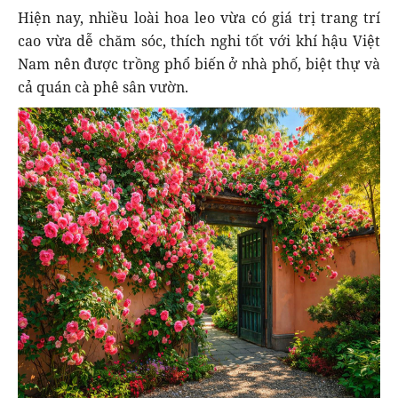
Hiện nay, nhiều loài hoa leo vừa có giá trị trang trí
cao vừa dễ chăm sóc, thích nghi tốt với khí hậu Việt
Nam nên được trồng phổ biến ở nhà phố, biệt thự và
cả quán cà phê sân vườn.