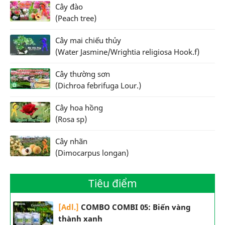
Cây đào
(Peach tree)
Cây mai chiếu thủy
(Water Jasmine/Wrightia religiosa Hook.f)
Cây thường sơn
(Dichroa febrifuga Lour.)
Cây hoa hồng
(Rosa sp)
Cây nhãn
(Dimocarpus longan)
Tiêu điểm
[Adl.]
COMBO COMBI 05: Biến vàng
thành xanh