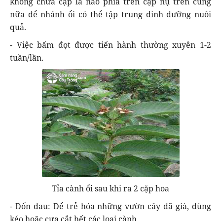
không chừa cặp lá nào phía trên cặp nụ trên cùng
nữa để nhánh ổi có thể tập trung dinh dưỡng nuôi
quả.
- Việc bấm đọt được tiến hành thường xuyên 1-2
tuần/lần.
Tỉa cành ổi sau khi ra 2 cặp hoa
- Đốn đau: Để trẻ hóa những vườn cây đã già, dùng
kéo hoặc cưa cắt hết các loại cành.