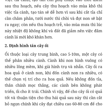
sau thu hoạch, nếu cây thu hoạch vào mùa khô thì
việc tỉa cành, tạo tán sẽ dễ hơn vì sau khi cắt tỉa chỉ
cần châm phân, tưới nước thì chồi và đọt non sẽ bật
ra ngay; còn nếu thu hoạch trễ, vào mùa mưa thì lúc
này nhiệt độ không khí và đất đã giảm nên việc đâm
cành lá mới khó khăn hơn.
2. Định hình tán cây ổi
Ổi thuộc loại cây trung bình, cao 5-10m, một cây có
thể phân nhiều cành. Cành khi non hình vuông có
nhiều lông mềm, khi già hình trụ và nhẵn. Cây ổi ra
hoa quả ở cành non, khi đốn cành non ra nhiều, có
thể chọn vị trí cho ra hoa quả. Nếu không đốn tỉa,
thân chính mọc thẳng, các cành bên không phát
triển, ổi cho ít trái. Chính vì vậy, để cho cây ổi có quả
tốt và thuận tiện cho thu hái quả sau này thì cần cắt
bỏ ngọn chính khi cây đạt chiều cao 60-80 cm để cho