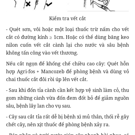
Kiểm tra vết cắt
- Quét sơn, vôi hoặc một loại thuốc trừ nấm cho vết
cắt có đường kính ≥ 1cm. Hoặc có thể dùng băng keo
nilon cuốn vết cắt cành lại cho nước và sâu bệnh
không tấn công vào vết thương.
Nếu cắt ngọn để khống chế chiều cao cây: Quét hỗn
hợp Agri-fos + Mancozeb để phòng bệnh và dùng vỏ
chai thuốc cắt đôi rồi úp lên vết cắt.
- Sau khi đốn tỉa cành cần kết hợp vệ sinh làm cỏ, thu
gom những cành vừa đốn đem đốt bỏ để giảm nguồn
sâu, bệnh lây lan cho vụ sau.
- Cây sau cắt tỉa rất dễ bị bệnh xì mủ thân, thối rễ gây
chết cây, nên xịt thuốc để phòng bệnh xảy ra.