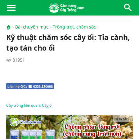
🏠
Bài chuyên mục
Trồng trọt, chăm sóc
Kỹ thuật chăm sóc cây ổi: Tỉa cành,
tạo tán cho ổi
81951
Liên hệ QC: ☎ 0336.180068
Cây trồng liên quan:
Cây ổi
Ad by CNCT