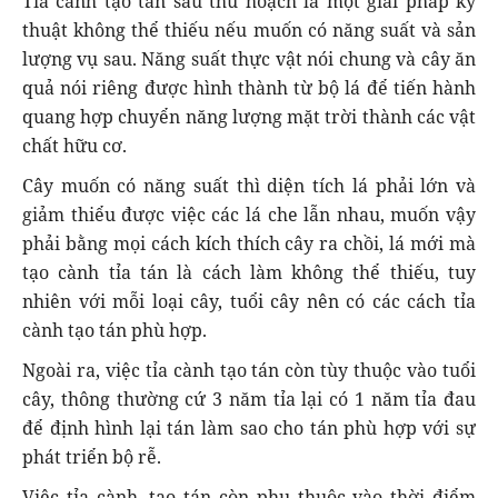
Tỉa cành tạo tán sau thu hoạch là một giải pháp kỹ
thuật không thể thiếu nếu muốn có năng suất và sản
lượng vụ sau. Năng suất thực vật nói chung và cây ăn
quả nói riêng được hình thành từ bộ lá để tiến hành
quang hợp chuyển năng lượng mặt trời thành các vật
chất hữu cơ.
Cây muốn có năng suất thì diện tích lá phải lớn và
giảm thiểu được việc các lá che lẫn nhau, muốn vậy
phải bằng mọi cách kích thích cây ra chồi, lá mới mà
tạo cành tỉa tán là cách làm không thể thiếu, tuy
nhiên với mỗi loại cây, tuổi cây nên có các cách tỉa
cành tạo tán phù hợp.
Ngoài ra, việc tỉa cành tạo tán còn tùy thuộc vào tuổi
cây, thông thường cứ 3 năm tỉa lại có 1 năm tỉa đau
để định hình lại tán làm sao cho tán phù hợp với sự
phát triển bộ rễ.
Việc tỉa cành, tạo tán còn phụ thuộc vào thời điểm