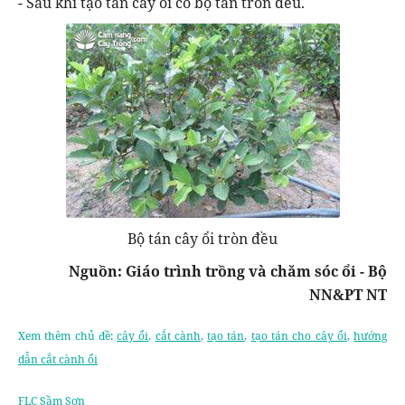
- Sau khi tạo tán cây ổi có bộ tán tròn đều.
Bộ tán cây ổi tròn đều
Nguồn: Giáo trình trồng và chăm sóc ổi - Bộ
NN&PT NT
Xem thêm chủ đề:
cây ổi
,
cắt cành
,
tạo tán
,
tạo tán cho cây ổi
,
hướng
dẫn cắt cành ổi
FLC Sầm Sơn