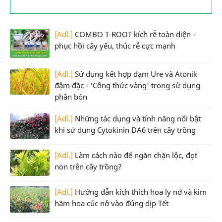
[Adl.]
COMBO T-ROOT kích rễ toàn diện -
phục hồi cây yếu, thúc rễ cực mạnh
[Adl.]
Sử dụng kết hợp đạm Ure và Atonik
đậm đặc - 'Công thức vàng' trong sử dụng
phân bón
[Adl.]
Những tác dụng và tính năng nổi bật
khi sử dụng Cytokinin DA6 trên cây trồng
[Adl.]
Làm cách nào để ngăn chặn lộc, đọt
non trên cây trồng?
[Adl.]
Hướng dẫn kích thích hoa ly nở và kìm
hãm hoa cúc nở vào đúng dịp Tết