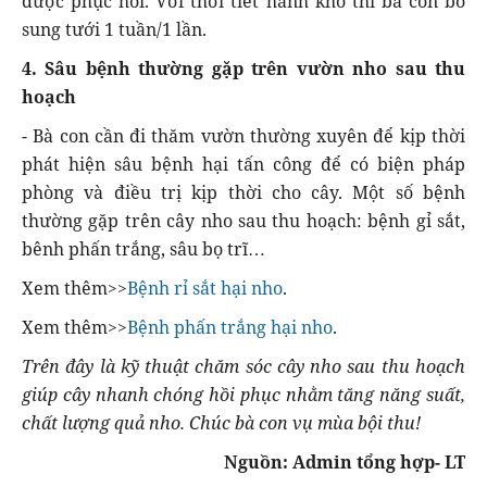
được phục hồi. Với thời tiết hanh khô thì bà con bổ
sung tưới 1 tuần/1 lần.
4. Sâu bệnh thường gặp trên vườn nho sau thu
hoạch
- Bà con cần đi thăm vườn thường xuyên để kịp thời
phát hiện sâu bệnh hại tấn công để có biện pháp
phòng và điều trị kịp thời cho cây. Một số bệnh
thường gặp trên cây nho sau thu hoạch: bệnh gỉ sắt,
bênh phấn trắng, sâu bọ trĩ…
Xem thêm>>
Bệnh rỉ sắt hại nho
.
Xem thêm>>
Bệnh phấn trắng hại nho
.
Trên đây là kỹ thuật chăm sóc cây nho sau thu hoạch
giúp cây nhanh chóng hồi phục nhằm tăng năng suất,
chất lượng quả nho. Chúc bà con vụ mùa bội thu!
Nguồn: Admin tổng hợp- LT