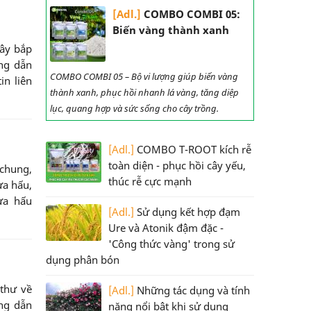
[Adl.]
COMBO COMBI 05:
Biến vàng thành xanh
cây bắp
ớng dẫn
COMBO COMBI 05 – Bộ vi lượng giúp biến vàng
in liên
thành xanh, phục hồi nhanh lá vàng, tăng diệp
lục, quang hợp và sức sống cho cây trồng.
[Adl.]
COMBO T-ROOT kích rễ
toàn diện - phục hồi cây yếu,
chung,
thúc rễ cực mạnh
ưa hấu,
ưa hấu
[Adl.]
Sử dụng kết hợp đạm
Ure và Atonik đậm đặc -
'Công thức vàng' trong sử
dụng phân bón
 thư về
[Adl.]
Những tác dụng và tính
ớng dẫn
năng nổi bật khi sử dụng