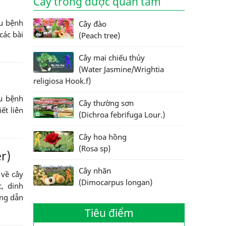
Cây trồng được quan tâm
âu bệnh
Cây đào
các bài
(Peach tree)
Cây mai chiếu thủy
(Water Jasmine/Wrightia
religiosa Hook.f)
âu bệnh
Cây thường sơn
ết liên
(Dichroa febrifuga Lour.)
Cây hoa hồng
(Rosa sp)
r)
Cây nhãn
 về cây
(Dimocarpus longan)
, dinh
ớng dẫn
Tiêu điểm