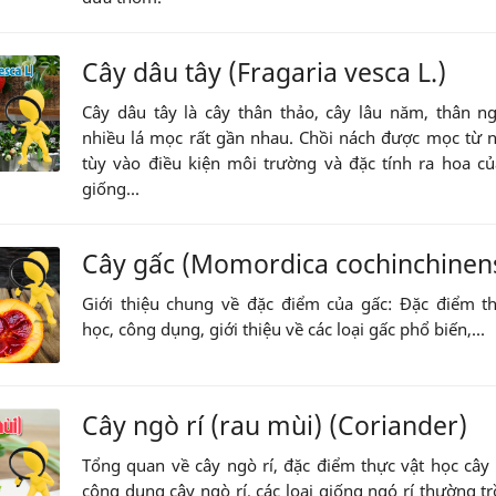
Cây dâu tây (Fragaria vesca L.)
Cây dâu tây là cây thân thảo, cây lâu năm, thân n
nhiều lá mọc rất gần nhau. Chồi nách được mọc từ n
tùy vào điều kiện môi trường và đặc tính ra hoa c
giống...
Cây gấc (Momordica cochinchinens
Giới thiệu chung về đặc điểm của gấc: Đặc điểm t
học, công dụng, giới thiệu về các loại gấc phổ biến,...
Cây ngò rí (rau mùi) (Coriander)
Tổng quan về cây ngò rí, đặc điểm thực vật học cây 
công dụng cây ngò rí, các loại giống ngó rí thường t