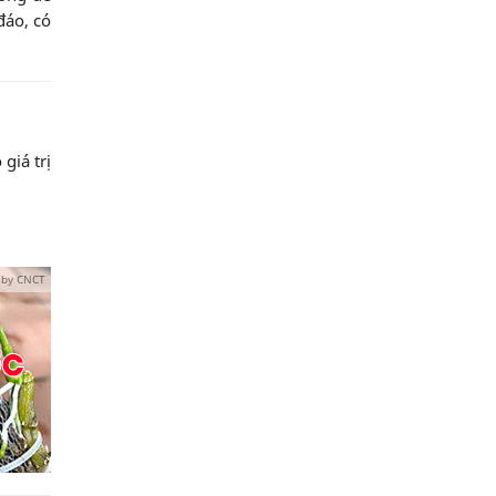
đáo, có
giá trị
 by CNCT