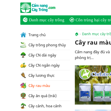
Danh mục cây trồng
Côn trùng hại cây t
🏠
Danh mục cây tr
Trang chủ
Cây rau mà
Cây trồng phong thủy
Cẩm nang đầy đủ và đ
Cây CN dài ngày
phòng trị...
Cây CN ngắn ngày
Cây lương thực
Cây rau màu
Cây ăn quả (trái)
Cây cảnh, hoa cảnh