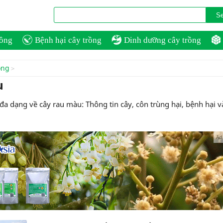
rồng
Bệnh hại cây trồng
Dinh dưỡng cây trồng
ồng
u
a dạng về cây rau màu: Thông tin cây, côn trùng hại, bệnh hại v
Ad