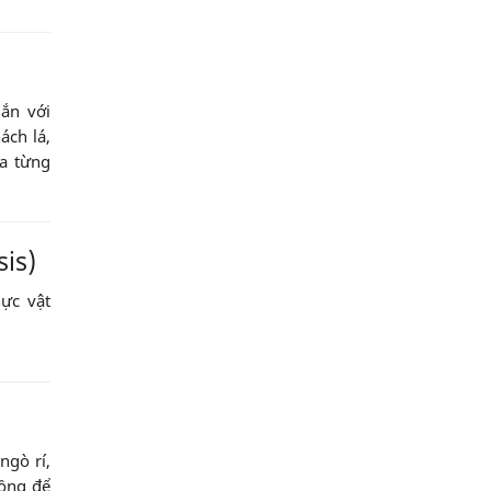
gắn với
ách lá,
ủa từng
is)
hực vật
ngò rí,
rồng để