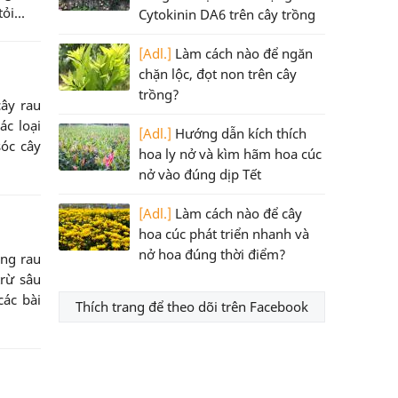
ỏi...
Cytokinin DA6 trên cây trồng
[Adl.]
Làm cách nào để ngăn
chặn lộc, đọt non trên cây
trồng?
cây rau
ác loại
[Adl.]
Hướng dẫn kích thích
sóc cây
hoa ly nở và kìm hãm hoa cúc
nở vào đúng dịp Tết
[Adl.]
Làm cách nào để cây
hoa cúc phát triển nhanh và
nở hoa đúng thời điểm?
ống rau
trừ sâu
các bài
Thích trang để theo dõi trên Facebook