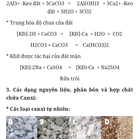
2Al3+ -Keo đất + 3CaCO3 = 2Al(OH)3 + 3Ca2+ -Keo
đất + 3H2O + 3CO2
* Trung hòa độ chua của đất
[KĐ]-2H + CaCO3 = [KĐ]-Ca + H2O + CO2
H2CO3 + CaCO3 = Ca(HCO3)2
* Khử được tác hại của đất mặn
[KĐ]-2Na + CaSO4 = [KĐ)-Ca + Na2SO4
Rửa trôi
3. Các dạng nguyên liệu, phân bón và hợp chất
chứa Canxi:
* Các loại canxi tự nhiên: