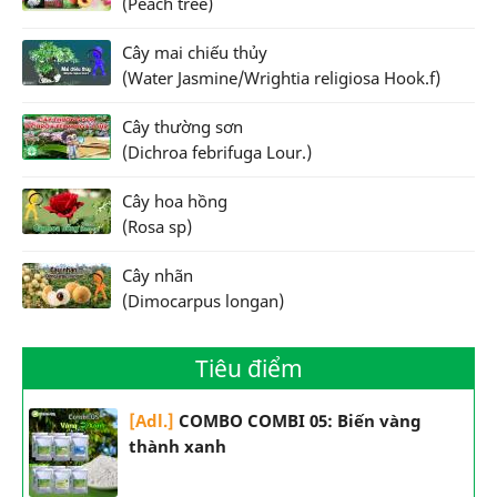
(Peach tree)
Cây mai chiếu thủy
(Water Jasmine/Wrightia religiosa Hook.f)
Cây thường sơn
(Dichroa febrifuga Lour.)
Cây hoa hồng
(Rosa sp)
Cây nhãn
(Dimocarpus longan)
Tiêu điểm
[Adl.]
COMBO COMBI 05: Biến vàng
thành xanh