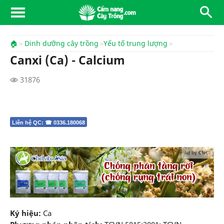
🏠
Dinh dưỡng cây trồng
Yếu tố trung lượng
Canxi (Ca) - Calcium
31876
Liên hệ QC: ☎ 0336.180068
Ad by CNCT
Ký hiệu:
Ca