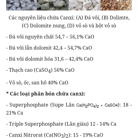
Các nguyên liệu chứa Canxi: (A) Đá vôi, (B) Dolimte,
(C) Dolomite nung, (D) vỏ sò và bột vỏ sò
- Đá vôi nguyên chất 54,7 – 56,1% CaO
- Đá vôi lẫn dolomit 42,4 – 54,7% CaO
- Đá vôi dolomit hóa 31,6 – 42,4% CaO
- Thạch cao (CaSO
) 56% CaO
4
- Vỏ sò, ốc, san hô 40% CaO
* Các loại phân bón chứa canxi:
- Superphosphate (Supe Lân
): 18 -
Ca(H
PO
)
+ CaSO4
2
4
2
21% Ca
- Triple Superphosphate (Lân giàu) 12 - 14% Ca
- Canxi Nitrorat (Ca(NO
)
): 15 - 19% CaO
3
2