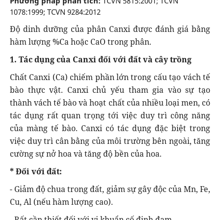
Phương pháp phân tích:
TCVN 5815:2001; TCVN
1078:1999; TCVN 9284:2012
Độ dinh dưỡng của phân Canxi được đánh giá bằng
hàm lượng %Ca hoặc CaO trong phân.
1. Tác dụng của Canxi đối với đất và cây trồng
Chất Canxi (Ca) chiếm phần lớn trong cấu tạo vách tế
bào thực vật. Canxi chủ yếu tham gia vào sự tạo
thành vách tế bào và hoạt chất của nhiều loại men, có
tác dụng rất quan trọng tới việc duy trì công năng
của màng tế bào. Canxi có tác dụng đặc biệt trong
việc duy trì cân bằng của môi trường bên ngoài, tăng
cường sự nở hoa và tăng độ bền của hoa.
* Đối với đất:
- Giảm độ chua trong đất, giảm sự gây độc của Mn, Fe,
Cu, Al (nếu hàm lượng cao).
- Rất cần thiết đối với vi khuẩn cố định đạm.