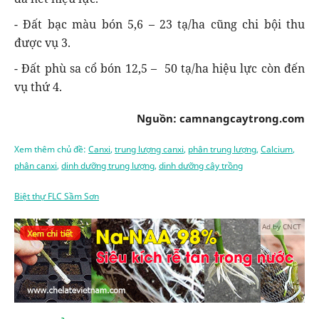
- Đất bạc màu bón 5,6 – 23 tạ/ha cũng chi bội thu
được vụ 3.
- Đất phù sa cổ bón 12,5 – 50 tạ/ha hiệu lực còn đến
vụ thứ 4.
Nguồn: camnangcaytrong.com
Xem thêm chủ đề:
Canxi
,
trung lượng canxi
,
phân trung lượng
,
Calcium
,
phân canxi
,
dinh dưỡng trung lượng
,
dinh dưỡng cây trồng
Biệt thự FLC Sầm Sơn
Ad by CNCT