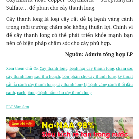
Sulfate… để phun cho cây thanh long.
Cây thanh long là loại cây rất dễ bị bệnh vàng cành
trong môi trường chăm sóc không thuận lợi. Chính vì
để cây thanh long có thể phát triển khỏe mạnh bạn
nên có biện pháp chăm sóc cho cây phù hợp.
Nguồn: Admin tổng hợp LP
Xem thêm chủ đề:
Cây thanh long
,
bệnh hại cây thanh long
,
chăm sóc
cây thanh long sau thu hoạch
,
bón phân cho cây thanh long
,
kỹ thuật
cắt tỉa cành cây thanh long
,
cây thanh long bị bệnh vàng cành thối đầu
cành
,
cách phòng bệnh nấm cho cây thanh long
FLC Sầm Sơn
Ad by CNCT