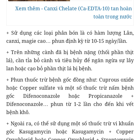
Xem thêm - Canxi Chelate (Ca-EDTA-10) tan hoàn
toàn trong nước
+ Sử dụng các loại phân bón là có hàm lượng Lân,
canxi, magie cao… phun định kỳ từ 10-15 ngày/lần.
+ Trên những cành đã bị bệnh nặng (thối phần thịt
lá), cần tỉa bỏ cành và tiêu hủy để ngăn ngừa sự lây
lan hoặc cạo bỏ phần thịt lá bị bệnh.
+ Phun thuốc trừ bệnh gốc đồng như: Cuprous oxide
hoặc Copper sulfate và một số thuốc trừ nấm bệnh
gốc Difenoconazole hoặc Propicanazole +
Difenoconazole… phun từ 1-2 lần cho đến khi vết
bệnh khô.
+ Ngoài ra, có thể sử dụng một số thuốc trừ vi khuẩn
gốc Kasugamycin hoặc Kasugamycin + Copper
Oxychlorid hoặc Copper Oxychlorid + Streptomycin