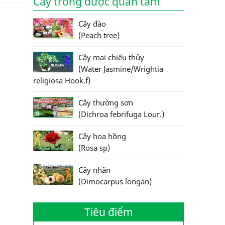
Cây trồng được quan tâm
Cây đào
(Peach tree)
Cây mai chiếu thủy
(Water Jasmine/Wrightia
religiosa Hook.f)
Cây thường sơn
(Dichroa febrifuga Lour.)
Cây hoa hồng
(Rosa sp)
Cây nhãn
(Dimocarpus longan)
Tiêu điểm