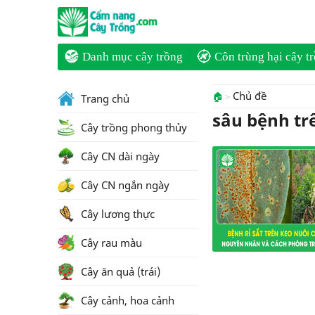
Danh mục cây trồng
Côn trùng hại cây t
Chủ đề
🏠
Trang chủ
sâu bệnh tr
Cây trồng phong thủy
Cây CN dài ngày
Cây CN ngắn ngày
Cây lương thực
Cây rau màu
Cây ăn quả (trái)
Cây cảnh, hoa cảnh