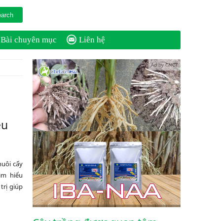
Bài chuyên mục
Liên hệ
Ad by CNCT
ệu
nuôi cấy
ìm hiểu
trị giúp