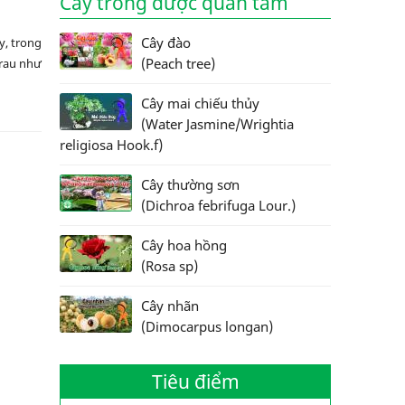
Cây trồng được quan tâm
Cây đào
ậy, trong
(Peach tree)
 rau như
Cây mai chiếu thủy
(Water Jasmine/Wrightia
religiosa Hook.f)
Cây thường sơn
(Dichroa febrifuga Lour.)
Cây hoa hồng
(Rosa sp)
Cây nhãn
(Dimocarpus longan)
Tiêu điểm