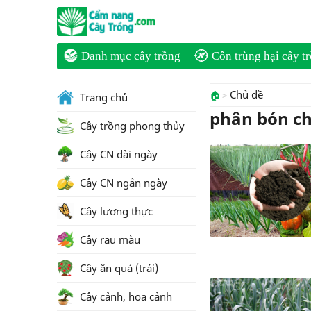
Danh mục cây trồng
Côn trùng hại cây t
Chủ đề
🏠
Trang chủ
phân bón ch
Cây trồng phong thủy
Cây CN dài ngày
Cây CN ngắn ngày
Cây lương thực
Cây rau màu
Cây ăn quả (trái)
Cây cảnh, hoa cảnh