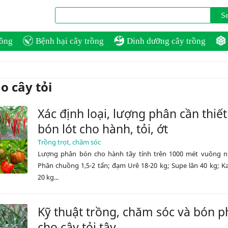
rồng
Bệnh hại cây trồng
Dinh dưỡng cây trồng
o cây tỏi
Xác định loại, lượng phân cần thiết
bón lót cho hành, tỏi, ớt
Trồng trọt, chăm sóc
Lượng phân bón cho hành tây tính trên 1000 mét vuông n
Phân chuồng 1,5-2 tấn; đạm Urê 18-20 kg; Supe lân 40 kg; Kal
20 kg...
Kỹ thuật trồng, chăm sóc và bón 
cho cây tỏi tây