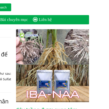
Bài chuyên mục
Liên hệ
Ad by CNCT
 để
hư sau:
i Sulfat
phân