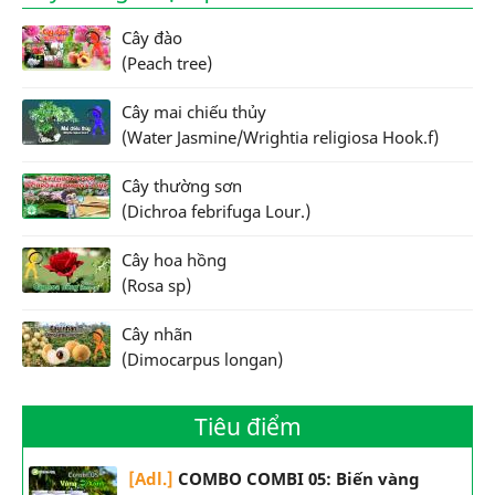
Cây đào
(Peach tree)
Cây mai chiếu thủy
(Water Jasmine/Wrightia religiosa Hook.f)
Cây thường sơn
(Dichroa febrifuga Lour.)
Cây hoa hồng
(Rosa sp)
Cây nhãn
(Dimocarpus longan)
Tiêu điểm
[Adl.]
COMBO COMBI 05: Biến vàng