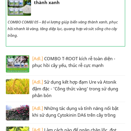
thành xanh
COMBO COMBI 05 – Bộ vi lượng giúp biến vàng thành xanh, phục
hồi nhanh lá vàng, tăng diệp lục, quang hợp và sức sống cho cây
trồng.
[Adl.]
COMBO T-ROOT kích rễ toàn diện -
phục hồi cây yếu, thúc rễ cực mạnh
[Adl.]
Sử dụng kết hợp đạm Ure và Atonik
đậm đặc - 'Công thức vàng' trong sử dụng
phân bón
[Adl.]
Những tác dụng và tính năng nổi bật
khi sử dụng Cytokinin DA6 trên cây trồng
[Adl.]
Làm cách nào để ngăn chặn lộc, đọt