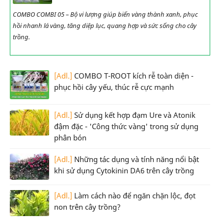
COMBO COMBI 05 – Bộ vi lượng giúp biến vàng thành xanh, phục
hồi nhanh lá vàng, tăng diệp lục, quang hợp và sức sống cho cây
trồng.
[Adl.]
COMBO T-ROOT kích rễ toàn diện -
phục hồi cây yếu, thúc rễ cực mạnh
[Adl.]
Sử dụng kết hợp đạm Ure và Atonik
đậm đặc - 'Công thức vàng' trong sử dụng
phân bón
[Adl.]
Những tác dụng và tính năng nổi bật
khi sử dụng Cytokinin DA6 trên cây trồng
[Adl.]
Làm cách nào để ngăn chặn lộc, đọt
non trên cây trồng?