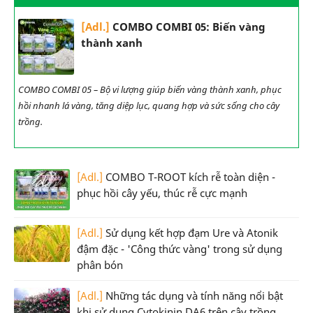
[Adl.]
COMBO COMBI 05: Biến vàng
thành xanh
COMBO COMBI 05 – Bộ vi lượng giúp biến vàng thành xanh, phục
hồi nhanh lá vàng, tăng diệp lục, quang hợp và sức sống cho cây
trồng.
[Adl.]
COMBO T-ROOT kích rễ toàn diện -
phục hồi cây yếu, thúc rễ cực mạnh
[Adl.]
Sử dụng kết hợp đạm Ure và Atonik
đậm đặc - 'Công thức vàng' trong sử dụng
phân bón
[Adl.]
Những tác dụng và tính năng nổi bật
khi sử dụng Cytokinin DA6 trên cây trồng