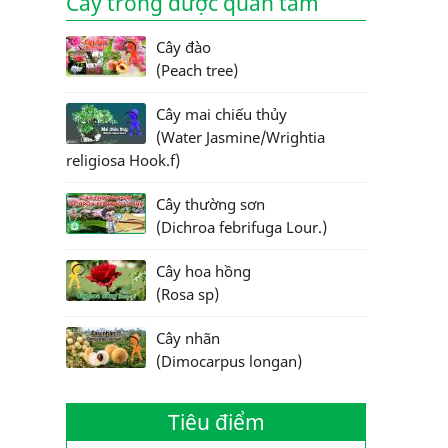
Cây trồng được quan tâm
Cây đào
(Peach tree)
Cây mai chiếu thủy
(Water Jasmine/Wrightia
religiosa Hook.f)
Cây thường sơn
(Dichroa febrifuga Lour.)
Cây hoa hồng
(Rosa sp)
Cây nhãn
(Dimocarpus longan)
Tiêu điểm