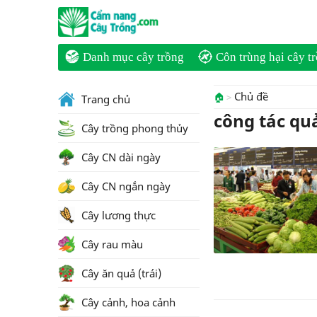
Danh mục cây trồng
Côn trùng hại cây t
Chủ đề
🏠
Trang chủ
công tác qu
Cây trồng phong thủy
Cây CN dài ngày
Cây CN ngắn ngày
Cây lương thực
Cây rau màu
Cây ăn quả (trái)
Cây cảnh, hoa cảnh