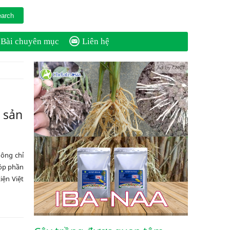
Bài chuyên mục
Liên hệ
Ad by CNCT
g sản
hông chỉ
góp phần
iện Việt