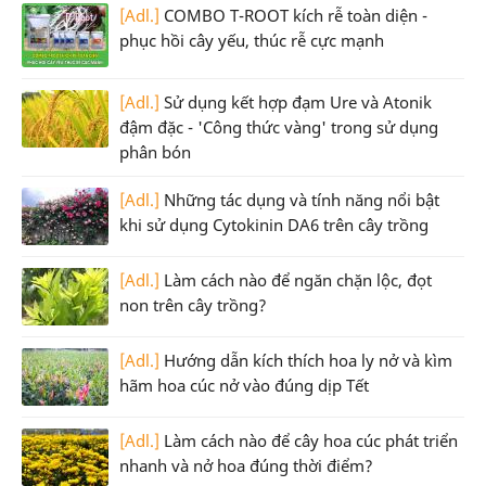
[Adl.]
COMBO T-ROOT kích rễ toàn diện -
phục hồi cây yếu, thúc rễ cực mạnh
[Adl.]
Sử dụng kết hợp đạm Ure và Atonik
đậm đặc - 'Công thức vàng' trong sử dụng
phân bón
[Adl.]
Những tác dụng và tính năng nổi bật
khi sử dụng Cytokinin DA6 trên cây trồng
[Adl.]
Làm cách nào để ngăn chặn lộc, đọt
non trên cây trồng?
[Adl.]
Hướng dẫn kích thích hoa ly nở và kìm
hãm hoa cúc nở vào đúng dịp Tết
[Adl.]
Làm cách nào để cây hoa cúc phát triển
nhanh và nở hoa đúng thời điểm?