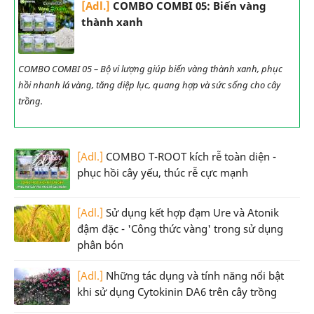
[Adl.]
COMBO COMBI 05: Biến vàng
thành xanh
COMBO COMBI 05 – Bộ vi lượng giúp biến vàng thành xanh, phục
hồi nhanh lá vàng, tăng diệp lục, quang hợp và sức sống cho cây
trồng.
[Adl.]
COMBO T-ROOT kích rễ toàn diện -
phục hồi cây yếu, thúc rễ cực mạnh
[Adl.]
Sử dụng kết hợp đạm Ure và Atonik
đậm đặc - 'Công thức vàng' trong sử dụng
phân bón
[Adl.]
Những tác dụng và tính năng nổi bật
khi sử dụng Cytokinin DA6 trên cây trồng