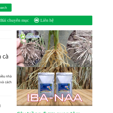
Bài chuyên mục
Liên hệ
Ad by CNCT
 cà
hiều nhà
và cách
à