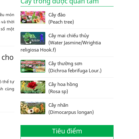
Cây trồng được quan tâm
Cây đào
iều món
(Peach tree)
 và thời
n số một
Cây mai chiếu thủy
(Water Jasmine/Wrightia
religiosa Hook.f)
 cho
Cây thường sơn
(Dichroa febrifuga Lour.)
ó thể tự
Cây hoa hồng
nh cùng
(Rosa sp)
Cây nhãn
(Dimocarpus longan)
Tiêu điểm