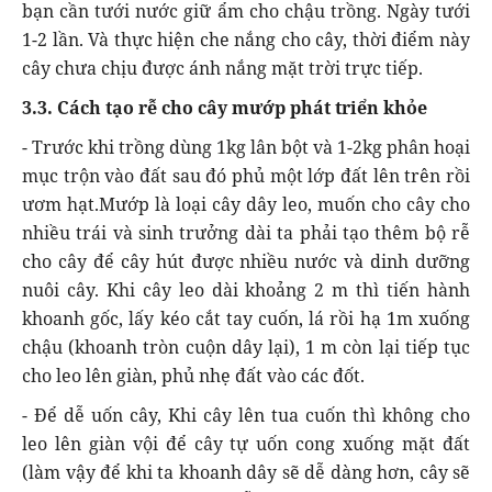
bạn cần tưới nước giữ ẩm cho chậu trồng. Ngày tưới
1-2 lần. Và thực hiện che nắng cho cây, thời điểm này
cây chưa chịu được ánh nắng mặt trời trực tiếp.
3.3. Cách tạo rễ cho cây mướp phát triển khỏe
- Trước khi trồng dùng 1kg lân bột và 1-2kg phân hoại
mục trộn vào đất sau đó phủ một lớp đất lên trên rồi
ươm hạt.Mướp là loại cây dây leo, muốn cho cây cho
nhiều trái và sinh trưởng dài ta phải tạo thêm bộ rễ
cho cây để cây hút được nhiều nước và dinh dưỡng
nuôi cây. Khi cây leo dài khoảng 2 m thì tiến hành
khoanh gốc, lấy kéo cắt tay cuốn, lá rồi hạ 1m xuống
chậu (khoanh tròn cuộn dây lại), 1 m còn lại tiếp tục
cho leo lên giàn, phủ nhẹ đất vào các đốt.
- Để dễ uốn cây, Khi cây lên tua cuốn thì không cho
leo lên giàn vội để cây tự uốn cong xuống mặt đất
(làm vậy để khi ta khoanh dây sẽ dễ dàng hơn, cây sẽ