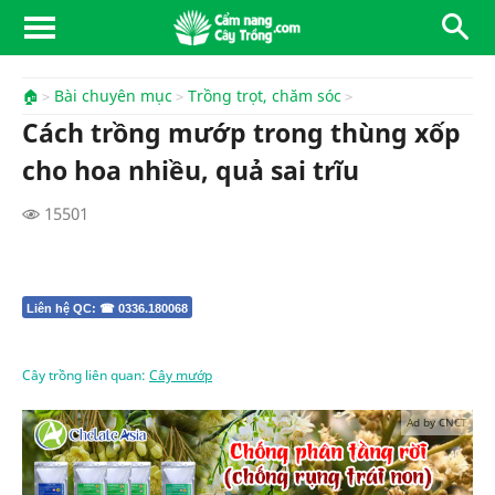
🏠
Bài chuyên mục
Trồng trọt, chăm sóc
Cách trồng mướp trong thùng xốp
cho hoa nhiều, quả sai trĩu
15501
Liên hệ QC: ☎ 0336.180068
Cây trồng liên quan:
Cây mướp
Ad by CNCT