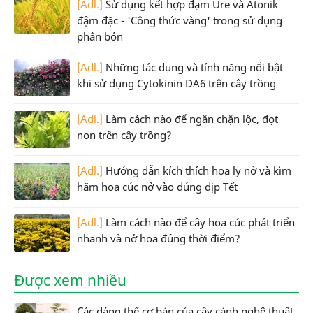
[Adl.]
Sử dụng kết hợp đạm Ure và Atonik
đậm đặc - 'Công thức vàng' trong sử dụng
phân bón
[Adl.]
Những tác dụng và tính năng nổi bật
khi sử dụng Cytokinin DA6 trên cây trồng
[Adl.]
Làm cách nào để ngăn chặn lộc, đọt
non trên cây trồng?
[Adl.]
Hướng dẫn kích thích hoa ly nở và kìm
hãm hoa cúc nở vào đúng dịp Tết
[Adl.]
Làm cách nào để cây hoa cúc phát triển
nhanh và nở hoa đúng thời điểm?
Được xem nhiều
Các dáng thế cơ bản của cây cảnh nghệ thuật,