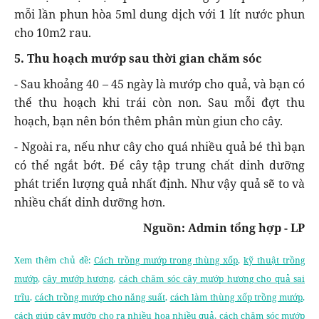
mỗi lần phun hòa 5ml dung dịch với 1 lít nước phun
cho 10m2 rau.
5. Thu hoạch mướp sau thời gian chăm sóc
- Sau khoảng 40 – 45 ngày là mướp cho quả, và bạn có
thể thu hoạch khi trái còn non. Sau mỗi đợt thu
hoạch, bạn nên bón thêm phân mùn giun cho cây.
- Ngoài ra, nếu như cây cho quá nhiều quả bé thì bạn
có thể ngắt bớt. Để cây tập trung chất dinh dưỡng
phát triển lượng quả nhất định. Như vậy quả sẽ to và
nhiều chất dinh dưỡng hơn.
Nguồn: Admin tổng hợp - LP
Xem thêm chủ đề:
Cách trồng mướp trong thùng xốp
,
kỹ thuật trồng
mướp
,
cây mướp hương
,
cách chăm sóc cây mướp hương cho quả sai
trĩu
,
cách trồng mướp cho năng suất
,
cách làm thùng xốp trồng mướp
,
cách giúp cây mướp cho ra nhiều hoa nhiều quả
,
cách chăm sóc mướp