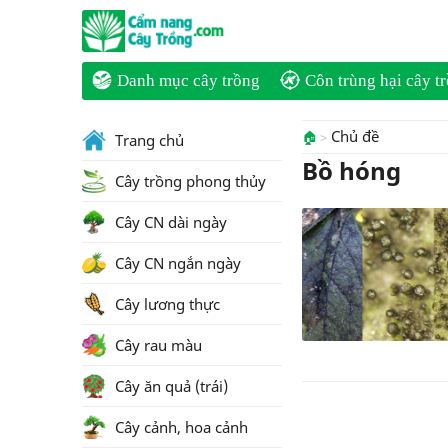
Danh mục cây trồng
Côn trùng hại cây t
Chủ đề
🏠
Trang chủ
Bồ hóng
Cây trồng phong thủy
Cây CN dài ngày
Cây CN ngắn ngày
Cây lương thực
Cây rau màu
Cây ăn quả (trái)
Cây cảnh, hoa cảnh