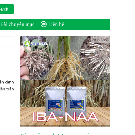
Bài chuyên mục
Liên hệ
Ad by CNCT
rên cành
ện trên