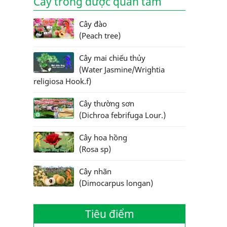
Cây trồng được quan tâm
Cây đào
(Peach tree)
Cây mai chiếu thủy
(Water Jasmine/Wrightia
religiosa Hook.f)
Cây thường sơn
(Dichroa febrifuga Lour.)
Cây hoa hồng
(Rosa sp)
Cây nhãn
(Dimocarpus longan)
Tiêu điểm