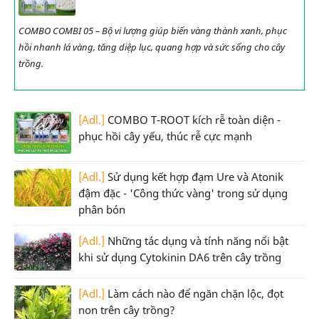
COMBO COMBI 05 – Bộ vi lượng giúp biến vàng thành xanh, phục
hồi nhanh lá vàng, tăng diệp lục, quang hợp và sức sống cho cây
trồng.
[Adl.]
COMBO T-ROOT kích rễ toàn diện -
phục hồi cây yếu, thúc rễ cực mạnh
[Adl.]
Sử dụng kết hợp đạm Ure và Atonik
đậm đặc - 'Công thức vàng' trong sử dụng
phân bón
[Adl.]
Những tác dụng và tính năng nổi bật
khi sử dụng Cytokinin DA6 trên cây trồng
[Adl.]
Làm cách nào để ngăn chặn lộc, đọt
non trên cây trồng?