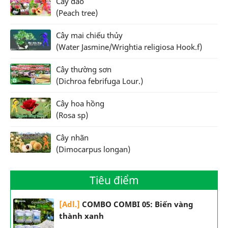
Cây đào
(Peach tree)
Cây mai chiếu thủy
(Water Jasmine/Wrightia religiosa Hook.f)
Cây thường sơn
(Dichroa febrifuga Lour.)
Cây hoa hồng
(Rosa sp)
Cây nhãn
(Dimocarpus longan)
Tiêu điểm
[Adl.]
COMBO COMBI 05: Biến vàng
thành xanh