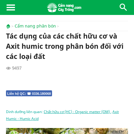
🏠
Cẩm nang phân bón
Tác dụng của các chất hữu cơ và
Axit humic trong phân bón đối với
các loại đất
9497
Liên hệ QC: ☎ 0336.180068
Dinh dưỡng liên quan:
Chất hữu cơ (HC) - Organic matter (OM)
,
Axit
Humic - Humic Acid
Ad by CNCT