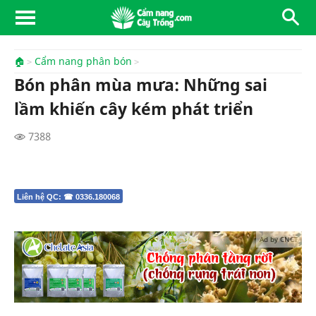
🏠
Cẩm nang phân bón
Bón phân mùa mưa: Những sai
lầm khiến cây kém phát triển
7388
Liên hệ QC: ☎ 0336.180068
Ad by CNCT