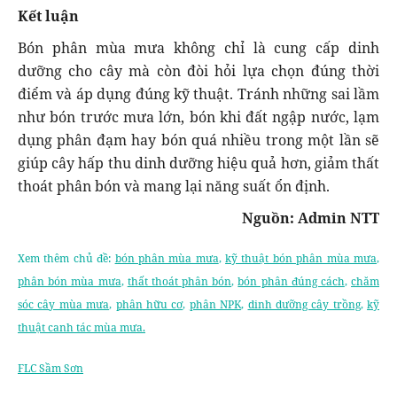
Kết luận
Bón phân mùa mưa không chỉ là cung cấp dinh
dưỡng cho cây mà còn đòi hỏi lựa chọn đúng thời
điểm và áp dụng đúng kỹ thuật. Tránh những sai lầm
như bón trước mưa lớn, bón khi đất ngập nước, lạm
dụng phân đạm hay bón quá nhiều trong một lần sẽ
giúp cây hấp thu dinh dưỡng hiệu quả hơn, giảm thất
thoát phân bón và mang lại năng suất ổn định.
Nguồn: Admin NTT
Xem thêm chủ đề:
bón phân mùa mưa
,
kỹ thuật bón phân mùa mưa
,
phân bón mùa mưa
,
thất thoát phân bón
,
bón phân đúng cách
,
chăm
sóc cây mùa mưa
,
phân hữu cơ
,
phân NPK
,
dinh dưỡng cây trồng
,
kỹ
thuật canh tác mùa mưa.
FLC Sầm Sơn