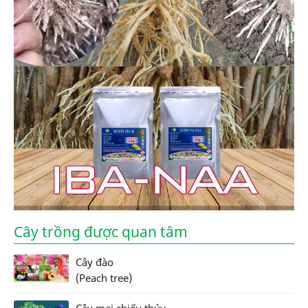
Cây trồng được quan tâm
Cây đào
(Peach tree)
Cây mai chiếu thủy