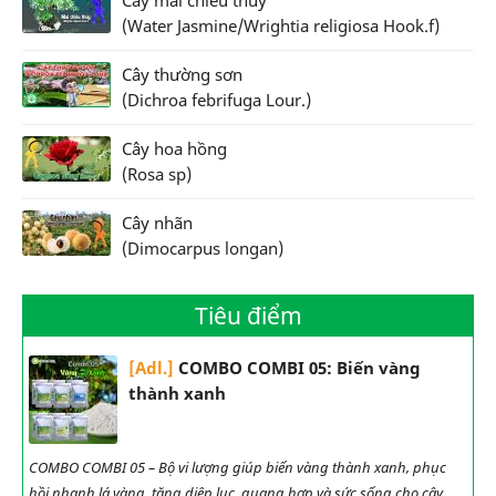
(Water Jasmine/Wrightia religiosa Hook.f)
Cây thường sơn
(Dichroa febrifuga Lour.)
Cây hoa hồng
(Rosa sp)
Cây nhãn
(Dimocarpus longan)
Tiêu điểm
[Adl.]
COMBO COMBI 05: Biến vàng
thành xanh
COMBO COMBI 05 – Bộ vi lượng giúp biến vàng thành xanh, phục
hồi nhanh lá vàng, tăng diệp lục, quang hợp và sức sống cho cây