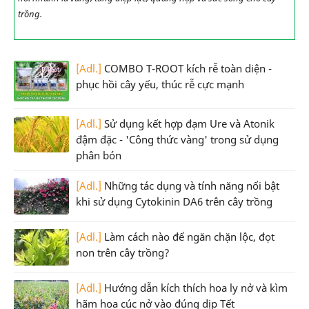
trồng.
[Adl.]
COMBO T-ROOT kích rễ toàn diện -
phục hồi cây yếu, thúc rễ cực mạnh
[Adl.]
Sử dụng kết hợp đạm Ure và Atonik
đậm đặc - 'Công thức vàng' trong sử dụng
phân bón
[Adl.]
Những tác dụng và tính năng nổi bật
khi sử dụng Cytokinin DA6 trên cây trồng
[Adl.]
Làm cách nào để ngăn chặn lộc, đọt
non trên cây trồng?
[Adl.]
Hướng dẫn kích thích hoa ly nở và kìm
hãm hoa cúc nở vào đúng dịp Tết