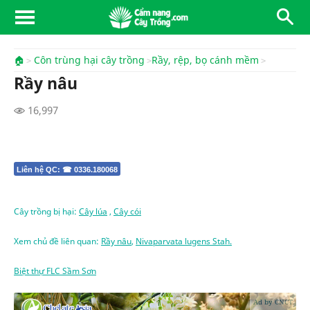
🏠
Côn trùng hại cây trồng
Rầy, rệp, bọ cánh mềm
Rầy nâu
16,997
Liên hệ QC: ☎ 0336.180068
Cây trồng bị hại:
Cây lúa
,
Cây cói
Xem chủ đề liên quan:
Rầy nâu
,
Nivaparvata lugens Stah.
Biệt thự FLC Sầm Sơn
Ad by CNCT