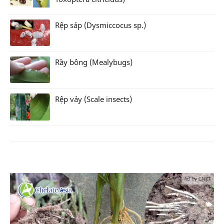
Rệp sáp (Dysmiccocus sp.)
Rầy bông (Mealybugs)
Rệp vảy (Scale insects)
Ad by CNCT