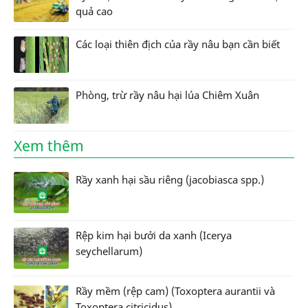
quả cao
Các loại thiên địch của rầy nâu bạn cần biết
Phòng, trừ rầy nâu hại lúa Chiêm Xuân
Xem thêm
Rầy xanh hại sầu riêng (jacobiasca spp.)
Rệp kim hại bưởi da xanh (Icerya
seychellarum)
Rầy mềm (rệp cam) (Toxoptera aurantii và
Toxoptera citricidus)