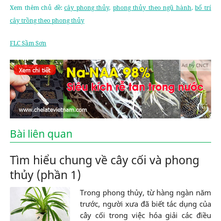
Xem thêm chủ đề:
cây phong thủy
,
phong thủy theo ngũ hành
,
bố trí
cây trồng theo phong thủy
FLC Sầm Sơn
Ad by CNCT
Bài liên quan
Tìm hiểu chung về cây cối và phong
thủy (phần 1)
Trong phong thủy, từ hàng ngàn năm
trước, người xưa đã biết tác dụng của
cây cối trong việc hóa giải các điều