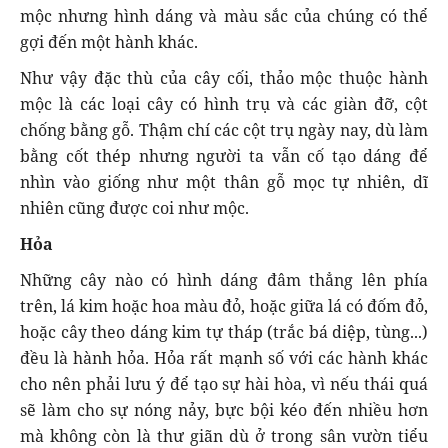
mộc nhưng hình dáng và màu sắc của chúng có thể
gợi đến một hành khác.
Như vậy đặc thù của cây cối, thảo mộc thuộc hành
mộc là các loại cây có hình trụ và các giàn đỡ, cột
chống bằng gỗ. Thậm chí các cột trụ ngày nay, dù làm
bằng cốt thép nhưng người ta vẫn cố tạo dáng để
nhìn vào giống như một thân gỗ mọc tự nhiên, dĩ
nhiên cũng được coi như mộc.
Hỏa
Những cây nào có hình dáng đâm thẳng lên phía
trên, lá kim hoặc hoa màu đỏ, hoặc giữa lá có đốm đỏ,
hoặc cây theo dáng kim tự tháp (trắc bá diệp, tùng...)
đều là hành hỏa. Hỏa rất mạnh số với các hành khác
cho nên phải lưu ý để tạo sự hài hòa, vì nếu thái quá
sẽ làm cho sự nóng nảy, bực bội kéo đến nhiều hơn
mà không còn là thư giãn dù ở trong sân vườn tiểu