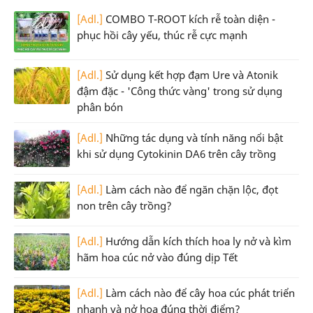
[Adl.]
COMBO T-ROOT kích rễ toàn diện -
phục hồi cây yếu, thúc rễ cực mạnh
[Adl.]
Sử dụng kết hợp đạm Ure và Atonik
đậm đặc - 'Công thức vàng' trong sử dụng
phân bón
[Adl.]
Những tác dụng và tính năng nổi bật
khi sử dụng Cytokinin DA6 trên cây trồng
[Adl.]
Làm cách nào để ngăn chặn lộc, đọt
non trên cây trồng?
[Adl.]
Hướng dẫn kích thích hoa ly nở và kìm
hãm hoa cúc nở vào đúng dịp Tết
[Adl.]
Làm cách nào để cây hoa cúc phát triển
nhanh và nở hoa đúng thời điểm?