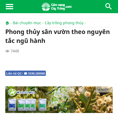
🏠
Bài chuyên mục
Cây trồng phong thủy
Phong thủy sân vườn theo nguyên
tắc ngũ hành
7448
Liên hệ QC: ☎ 0336.180068
Ad by CNCT