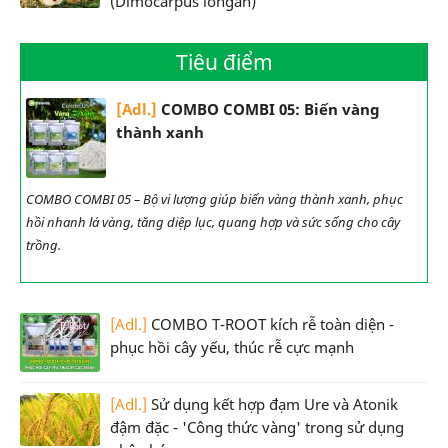
(Dimocarpus longan)
Tiêu điểm
[Adl.]
COMBO COMBI 05: Biến vàng
thành xanh
COMBO COMBI 05 – Bộ vi lượng giúp biến vàng thành xanh, phục
hồi nhanh lá vàng, tăng diệp lục, quang hợp và sức sống cho cây
trồng.
[Adl.]
COMBO T-ROOT kích rễ toàn diện -
phục hồi cây yếu, thúc rễ cực mạnh
[Adl.]
Sử dụng kết hợp đạm Ure và Atonik
đậm đặc - 'Công thức vàng' trong sử dụng