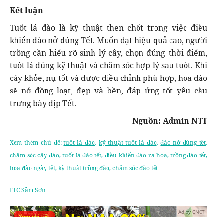
Kết luận
Tuốt lá đào là kỹ thuật then chốt trong việc điều
khiển đào nở đúng Tết. Muốn đạt hiệu quả cao, người
trồng cần hiểu rõ sinh lý cây, chọn đúng thời điểm,
tuốt lá đúng kỹ thuật và chăm sóc hợp lý sau tuốt. Khi
cây khỏe, nụ tốt và được điều chỉnh phù hợp, hoa đào
sẽ nở đồng loạt, đẹp và bền, đáp ứng tốt yêu cầu
trưng bày dịp Tết.
Nguồn: Admin NTT
Xem thêm chủ đề:
tuốt lá đào
,
kỹ thuật tuốt lá đào
,
đào nở đúng tết
,
chăm sóc cây đào
,
tuốt lá đào tết
,
điều khiển đào ra hoa
,
trồng đào tết
,
hoa đào ngày tết
,
kỹ thuật trồng đào
,
chăm sóc đào tết
FLC Sầm Sơn
Ad by CNCT