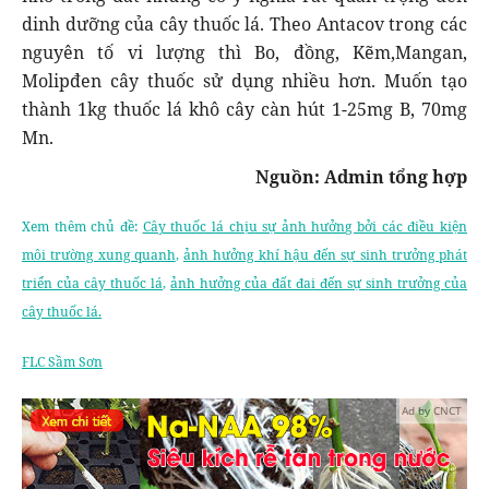
dinh dưỡng của cây thuốc lá. Theo Antacov trong các
nguyên tố vi lượng thì Bo, đồng, Kẽm,Mangan,
Molipđen cây thuốc sử dụng nhiều hơn. Muốn tạo
thành 1kg thuốc lá khô cây càn hút 1-25mg B, 70mg
Mn.
Nguồn: Admin tổng hợp
Xem thêm chủ đề:
Cây thuốc lá chịu sự ảnh hưởng bởi các điều kiện
môi trường xung quanh
,
ảnh hưởng khí hậu đến sự sinh trưởng phát
triển của cây thuốc lá
,
ảnh hưởng của đất đai đến sự sinh trưởng của
cây thuốc lá.
FLC Sầm Sơn
Ad by CNCT