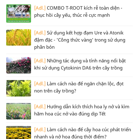
[Adl.]
COMBO T-ROOT kích rễ toàn diện -
phục hồi cây yếu, thúc rễ cực mạnh
[Adl.]
Sử dụng kết hợp đạm Ure và Atonik
đậm đặc - 'Công thức vàng' trong sử dụng
phân bón
[Adl.]
Những tác dụng và tính năng nổi bật
khi sử dụng Cytokinin DA6 trên cây trồng
[Adl.]
Làm cách nào để ngăn chặn lộc, đọt
non trên cây trồng?
[Adl.]
Hướng dẫn kích thích hoa ly nở và kìm
hãm hoa cúc nở vào đúng dịp Tết
[Adl.]
Làm cách nào để cây hoa cúc phát triển
nhanh và nở hoa đúng thời điểm?