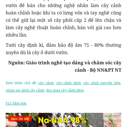
vườn để bán cho những nghệ nhân làm cây cảnh
hoàn chỉnh hoặc khi ta có lưng vốn và tay nghề cũng
có thể giữ lại một số cây phôi cấp 2 để lên chậu và
làm cây nghệ thuật hoàn chỉnh, bán với giá cao hơn
nhiều lần.
Tưới cây định kì, đảm bảo độ ẩm 75 - 80% thường
xuyên dù là cây ở dưới vườn.
Nguồn: Giáo trình nghề tạo dáng và chăm sóc cây
cảnh - Bộ NN&PT NT
Xem thêm chủ đề:
cây cảnh
,
cây cảnh phôi
,
cây cảnh nguyên liệu
,
chăm sóc phôi cây cảnh
,
thu mua cây cảnh phôi
FLC Sầm Sơn
Ad by CNCT