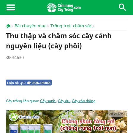
🏠
Bài chuyên mục
Trồng trọt, chăm sóc
Thu thập và chăm sóc cây cảnh
nguyên liệu (cây phôi)
34630
Liên hệ QC: ☎ 0336.180068
Cây trồng liên quan:
Cây sanh
,
Cây du
,
Cây cần thăng
Ad by CNCT