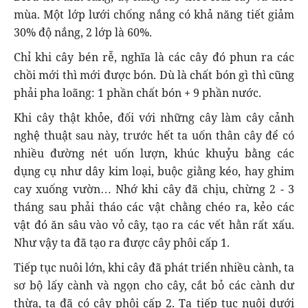
mùa. Một lớp lưới chống nắng có khả năng tiết giảm
30% độ nắng, 2 lớp là 60%.
Chỉ khi cây bén rễ, nghĩa là các cây đó phun ra các
chồi mới thì mới được bón. Dù là chất bón gì thì cũng
phải pha loãng: 1 phần chất bón + 9 phần nước.
Khi cây thật khỏe, đối với những cây làm cây cảnh
nghệ thuật sau này, trước hết ta uốn thân cây để có
nhiều đường nét uốn lượn, khúc khuỷu bằng các
dụng cụ như dây kim loại, buộc giằng kéo, hay ghim
cay xuống vườn… Nhớ khi cây đã chịu, chừng 2 - 3
tháng sau phải tháo các vật chằng chéo ra, kẻo các
vật đó ăn sâu vào vỏ cây, tạo ra các vết hằn rất xấu.
Như vậy ta đã tạo ra được cây phôi cấp 1.
Tiếp tục nuôi lớn, khi cây đã phát triển nhiều cành, ta
sơ bộ lấy cành và ngọn cho cây, cắt bỏ các cành dư
thừa, ta đã có cây phôi cấp 2. Ta tiếp tục nuôi dưới