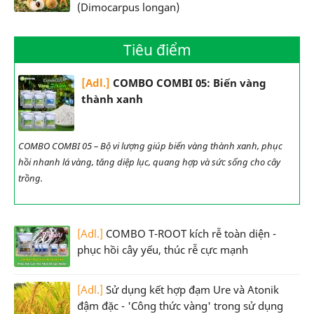
(Dimocarpus longan)
Tiêu điểm
[Adl.]
COMBO COMBI 05: Biến vàng
thành xanh
COMBO COMBI 05 – Bộ vi lượng giúp biến vàng thành xanh, phục
hồi nhanh lá vàng, tăng diệp lục, quang hợp và sức sống cho cây
trồng.
[Adl.]
COMBO T-ROOT kích rễ toàn diện -
phục hồi cây yếu, thúc rễ cực mạnh
[Adl.]
Sử dụng kết hợp đạm Ure và Atonik
đậm đặc - 'Công thức vàng' trong sử dụng