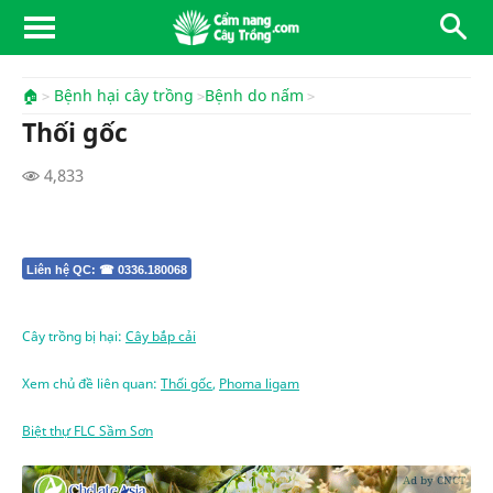
🏠
Bệnh hại cây trồng
Bệnh do nấm
Thối gốc
4,833
Liên hệ QC: ☎ 0336.180068
Cây trồng bị hại:
Cây bắp cải
Xem chủ đề liên quan:
Thối gốc
,
Phoma ligam
Biệt thự FLC Sầm Sơn
Ad by CNCT