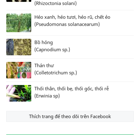
(Rhizoctonia solani)
Héo xanh, héo tươi, héo rũ, chết ẻo
(Pseudomonas solanacearum)
Bồ hóng
(Capnodium sp.)
Thán thư
(Colletotrichum sp.)
Thối thân, thối bẹ, thối gốc, thối rễ
(Erwinia sp)
Thích trang để theo dõi trên Facebook