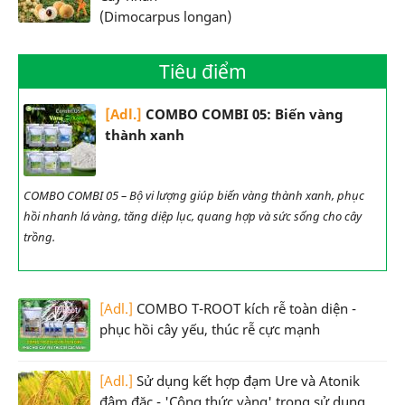
(Dimocarpus longan)
Tiêu điểm
[Adl.]
COMBO COMBI 05: Biến vàng
thành xanh
COMBO COMBI 05 – Bộ vi lượng giúp biến vàng thành xanh, phục
hồi nhanh lá vàng, tăng diệp lục, quang hợp và sức sống cho cây
trồng.
[Adl.]
COMBO T-ROOT kích rễ toàn diện -
phục hồi cây yếu, thúc rễ cực mạnh
[Adl.]
Sử dụng kết hợp đạm Ure và Atonik
đậm đặc - 'Công thức vàng' trong sử dụng