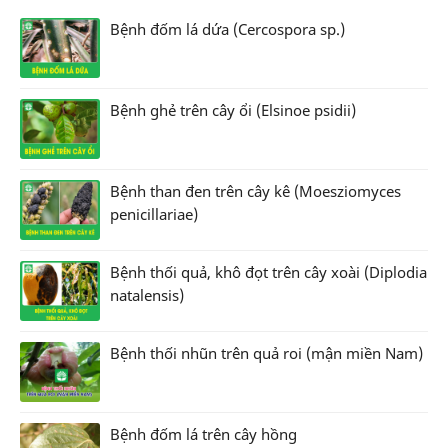
Bệnh đốm lá dứa (Cercospora sp.)
Bệnh ghẻ trên cây ổi (Elsinoe psidii)
Bệnh than đen trên cây kê (Moesziomyces
penicillariae)
Bệnh thối quả, khô đọt trên cây xoài (Diplodia
natalensis)
Bệnh thối nhũn trên quả roi (mận miền Nam)
Bệnh đốm lá trên cây hồng