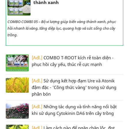
thành xanh
COMBO COMBI 05 – Bộ vi lượng giúp biến vàng thành xanh, phục
hồi nhanh lá vàng, tăng diệp lục, quang hợp và sức sống cho cây
trồng.
[Adl.]
COMBO T-ROOT kích rễ toàn diện -
phục hồi cây yếu, thúc rễ cực mạnh
[Adl.]
Sử dụng kết hợp đạm Ure và Atonik
đậm đặc - 'Công thức vàng' trong sử dụng
phân bón
[Adl.]
Những tác dụng và tính năng nổi bật
khi sử dụng Cytokinin DA6 trên cây trồng
[Adl.]
Làm cách nào để ngăn chặn lộc, đọt