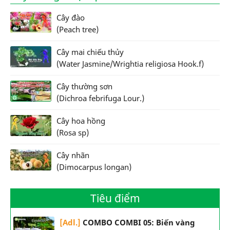
Cây đào
(Peach tree)
Cây mai chiếu thủy
(Water Jasmine/Wrightia religiosa Hook.f)
Cây thường sơn
(Dichroa febrifuga Lour.)
Cây hoa hồng
(Rosa sp)
Cây nhãn
(Dimocarpus longan)
Tiêu điểm
[Adl.]
COMBO COMBI 05: Biến vàng