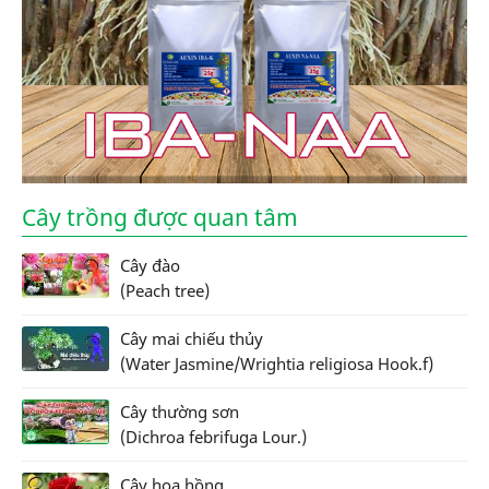
Cây trồng được quan tâm
Cây đào
(Peach tree)
Cây mai chiếu thủy
(Water Jasmine/Wrightia religiosa Hook.f)
Cây thường sơn
(Dichroa febrifuga Lour.)
Cây hoa hồng