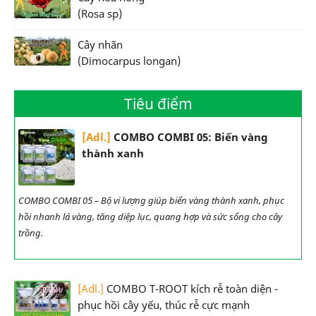
(Rosa sp)
Cây nhãn
(Dimocarpus longan)
Tiêu điểm
[Adl.]
COMBO COMBI 05: Biến vàng
thành xanh
COMBO COMBI 05 – Bộ vi lượng giúp biến vàng thành xanh, phục
hồi nhanh lá vàng, tăng diệp lục, quang hợp và sức sống cho cây
trồng.
[Adl.]
COMBO T-ROOT kích rễ toàn diện -
phục hồi cây yếu, thúc rễ cực mạnh