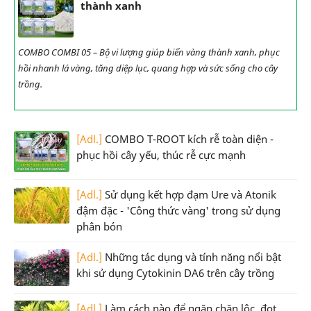
thành xanh
COMBO COMBI 05 – Bộ vi lượng giúp biến vàng thành xanh, phục
hồi nhanh lá vàng, tăng diệp lục, quang hợp và sức sống cho cây
trồng.
[Adl.]
COMBO T-ROOT kích rễ toàn diện -
phục hồi cây yếu, thúc rễ cực mạnh
[Adl.]
Sử dụng kết hợp đạm Ure và Atonik
đậm đặc - 'Công thức vàng' trong sử dụng
phân bón
[Adl.]
Những tác dụng và tính năng nổi bật
khi sử dụng Cytokinin DA6 trên cây trồng
[Adl.]
Làm cách nào để ngăn chặn lộc, đọt