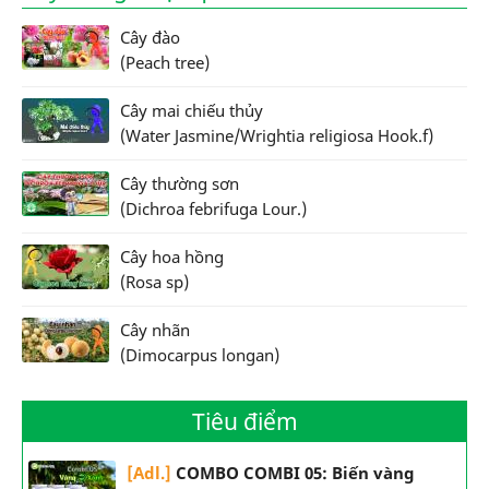
Cây đào
(Peach tree)
Cây mai chiếu thủy
(Water Jasmine/Wrightia religiosa Hook.f)
Cây thường sơn
(Dichroa febrifuga Lour.)
Cây hoa hồng
(Rosa sp)
Cây nhãn
(Dimocarpus longan)
Tiêu điểm
[Adl.]
COMBO COMBI 05: Biến vàng