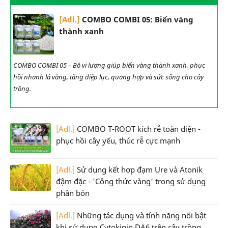
[Adl.]
COMBO COMBI 05: Biến vàng
thành xanh
COMBO COMBI 05 – Bộ vi lượng giúp biến vàng thành xanh, phục
hồi nhanh lá vàng, tăng diệp lục, quang hợp và sức sống cho cây
trồng.
[Adl.]
COMBO T-ROOT kích rễ toàn diện -
phục hồi cây yếu, thúc rễ cực mạnh
[Adl.]
Sử dụng kết hợp đạm Ure và Atonik
đậm đặc - 'Công thức vàng' trong sử dụng
phân bón
[Adl.]
Những tác dụng và tính năng nổi bật
khi sử dụng Cytokinin DA6 trên cây trồng