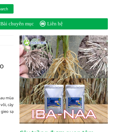
Bài chuyên mục
Liên hệ
Ad by CNCT
ạo
 sau mùa
vôi, cày
 gieo sạ