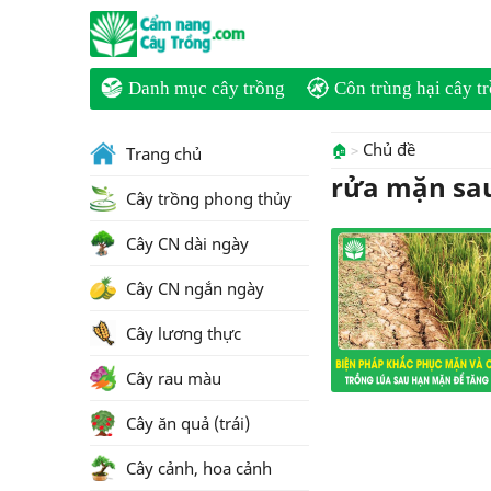
Danh mục cây trồng
Côn trùng hại cây t
Chủ đề
🏠
Trang chủ
rửa mặn sa
Cây trồng phong thủy
Cây CN dài ngày
Cây CN ngắn ngày
Cây lương thực
Cây rau màu
Cây ăn quả (trái)
Cây cảnh, hoa cảnh