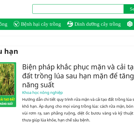
rồng
Bệnh hại cây trồng
Dinh dưỡng cây trồng
u hạn
Biện pháp khắc phục mặn và cải t
đất trồng lúa sau hạn mặn để tăng
năng suất
Khoa học nông nghiệp
Hướng dẫn chi tiết quy trình rửa mặn và cải tạo đất trồng lúa
khô hạn. Áp dụng cho mọi vùng trồng lúa: cách rửa mặn, bón 
vùi rơm rạ, san phẳng ruộng, diệt ốc bươu vàng và kỹ thuật
thưa giúp lúa khỏe, hạn chế sâu bệnh.