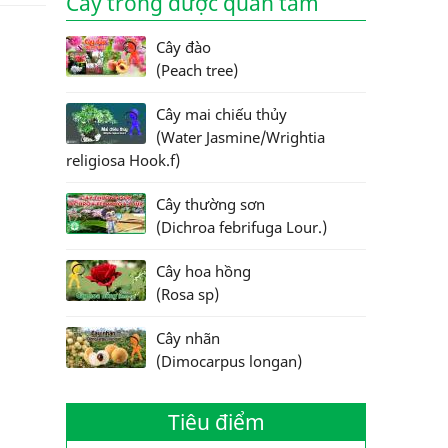
Cây trồng được quan tâm
Cây đào
(Peach tree)
Cây mai chiếu thủy
(Water Jasmine/Wrightia
religiosa Hook.f)
Cây thường sơn
(Dichroa febrifuga Lour.)
Cây hoa hồng
(Rosa sp)
Cây nhãn
(Dimocarpus longan)
Tiêu điểm