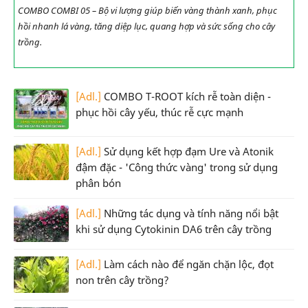
COMBO COMBI 05 – Bộ vi lượng giúp biến vàng thành xanh, phục
hồi nhanh lá vàng, tăng diệp lục, quang hợp và sức sống cho cây
trồng.
[Adl.]
COMBO T-ROOT kích rễ toàn diện -
phục hồi cây yếu, thúc rễ cực mạnh
[Adl.]
Sử dụng kết hợp đạm Ure và Atonik
đậm đặc - 'Công thức vàng' trong sử dụng
phân bón
[Adl.]
Những tác dụng và tính năng nổi bật
khi sử dụng Cytokinin DA6 trên cây trồng
[Adl.]
Làm cách nào để ngăn chặn lộc, đọt
non trên cây trồng?