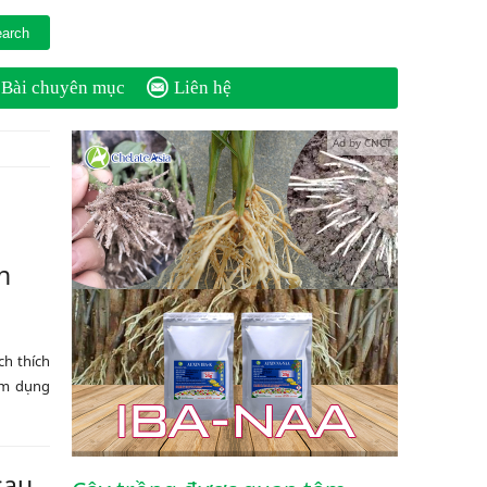
Bài chuyên mục
Liên hệ
Ad by CNCT
n
ch thích
lạm dụng
sau