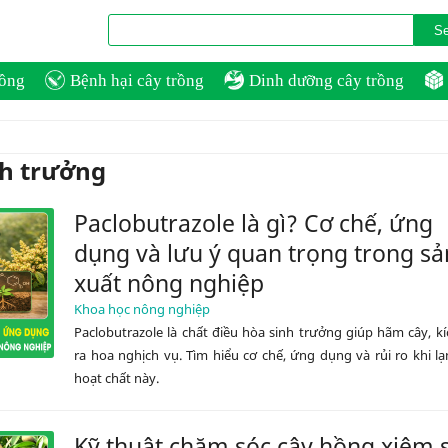
rồng
Bệnh hại cây trồng
Dinh dưỡng cây trồng
nh trưởng
Paclobutrazole là gì? Cơ chế, ứng
dụng và lưu ý quan trọng trong sả
xuất nông nghiệp
Khoa học nông nghiệp
Paclobutrazole là chất điều hòa sinh trưởng giúp hãm cây, kí
ra hoa nghịch vụ. Tìm hiểu cơ chế, ứng dụng và rủi ro khi 
hoạt chất này.
Kỹ thuật chăm sóc cây hồng xiêm 