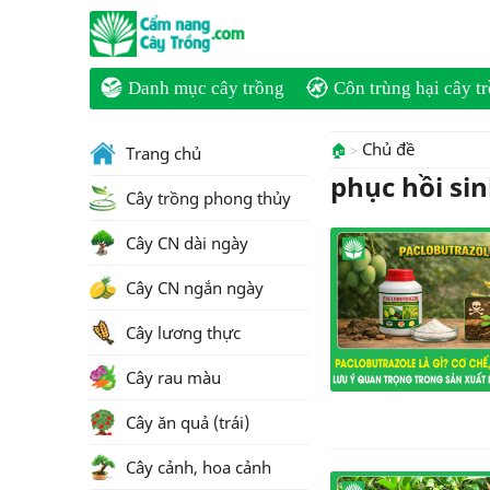
Danh mục cây trồng
Côn trùng hại cây t
Chủ đề
🏠
Trang chủ
phục hồi si
Cây trồng phong thủy
Cây CN dài ngày
Cây CN ngắn ngày
Cây lương thực
Cây rau màu
Cây ăn quả (trái)
Cây cảnh, hoa cảnh