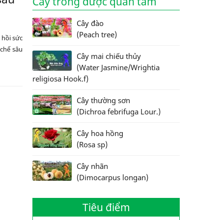
Cây trồng được quan tâm
Cây đào
(Peach tree)
 hồi sức
 chế sâu
Cây mai chiếu thủy
(Water Jasmine/Wrightia
religiosa Hook.f)
Cây thường sơn
(Dichroa febrifuga Lour.)
Cây hoa hồng
(Rosa sp)
Cây nhãn
(Dimocarpus longan)
Tiêu điểm