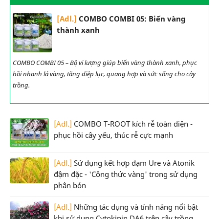
[Adl.]
COMBO COMBI 05: Biến vàng
thành xanh
COMBO COMBI 05 – Bộ vi lượng giúp biến vàng thành xanh, phục
hồi nhanh lá vàng, tăng diệp lục, quang hợp và sức sống cho cây
trồng.
[Adl.]
COMBO T-ROOT kích rễ toàn diện -
phục hồi cây yếu, thúc rễ cực mạnh
[Adl.]
Sử dụng kết hợp đạm Ure và Atonik
đậm đặc - 'Công thức vàng' trong sử dụng
phân bón
[Adl.]
Những tác dụng và tính năng nổi bật
khi sử dụng Cytokinin DA6 trên cây trồng