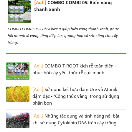
[Adl.]
COMBO COMBI 05: Biến vàng
thành xanh
COMBO COMBI 05 – Bộ vi lượng giúp biến vàng thành xanh, phục
hồi nhanh lá vàng, tăng diệp lục, quang hợp và sức sống cho cây
trồng.
[Adl.]
COMBO T-ROOT kích rễ toàn diện -
phục hồi cây yếu, thúc rễ cực mạnh
[Adl.]
Sử dụng kết hợp đạm Ure và Atonik
đậm đặc - 'Công thức vàng' trong sử dụng
phân bón
[Adl.]
Những tác dụng và tính năng nổi bật
khi sử dụng Cytokinin DA6 trên cây trồng