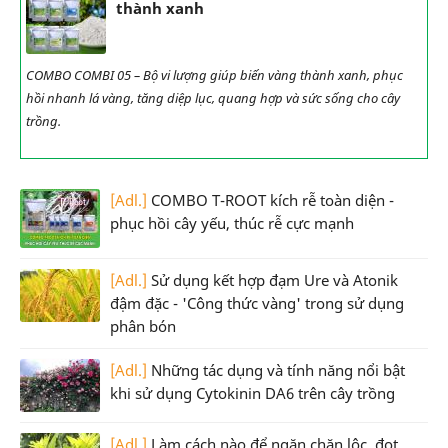
thành xanh
COMBO COMBI 05 – Bộ vi lượng giúp biến vàng thành xanh, phục
hồi nhanh lá vàng, tăng diệp lục, quang hợp và sức sống cho cây
trồng.
[Adl.]
COMBO T-ROOT kích rễ toàn diện -
phục hồi cây yếu, thúc rễ cực mạnh
[Adl.]
Sử dụng kết hợp đạm Ure và Atonik
đậm đặc - 'Công thức vàng' trong sử dụng
phân bón
[Adl.]
Những tác dụng và tính năng nổi bật
khi sử dụng Cytokinin DA6 trên cây trồng
[Adl.]
Làm cách nào để ngăn chặn lộc, đọt