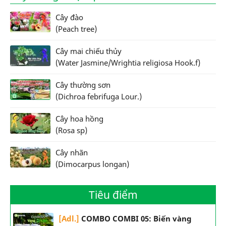
Cây đào
(Peach tree)
Cây mai chiếu thủy
(Water Jasmine/Wrightia religiosa Hook.f)
Cây thường sơn
(Dichroa febrifuga Lour.)
Cây hoa hồng
(Rosa sp)
Cây nhãn
(Dimocarpus longan)
Tiêu điểm
[Adl.]
COMBO COMBI 05: Biến vàng