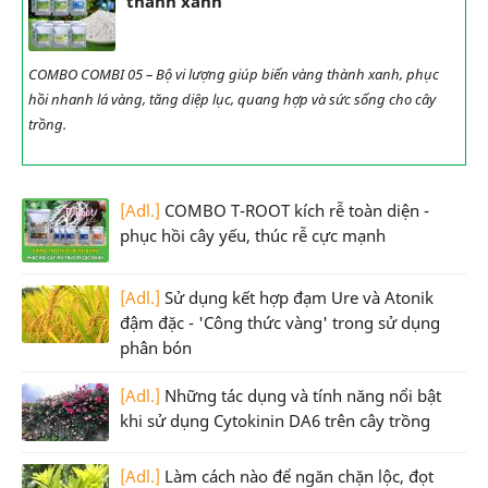
thành xanh
COMBO COMBI 05 – Bộ vi lượng giúp biến vàng thành xanh, phục
hồi nhanh lá vàng, tăng diệp lục, quang hợp và sức sống cho cây
trồng.
[Adl.]
COMBO T-ROOT kích rễ toàn diện -
phục hồi cây yếu, thúc rễ cực mạnh
[Adl.]
Sử dụng kết hợp đạm Ure và Atonik
đậm đặc - 'Công thức vàng' trong sử dụng
phân bón
[Adl.]
Những tác dụng và tính năng nổi bật
khi sử dụng Cytokinin DA6 trên cây trồng
[Adl.]
Làm cách nào để ngăn chặn lộc, đọt