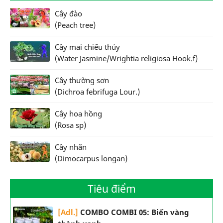
Cây đào
(Peach tree)
Cây mai chiếu thủy
(Water Jasmine/Wrightia religiosa Hook.f)
Cây thường sơn
(Dichroa febrifuga Lour.)
Cây hoa hồng
(Rosa sp)
Cây nhãn
(Dimocarpus longan)
Tiêu điểm
[Adl.]
COMBO COMBI 05: Biến vàng