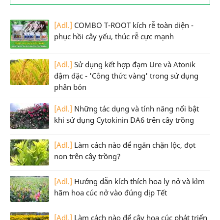
[Adl.]
COMBO T-ROOT kích rễ toàn diện -
phục hồi cây yếu, thúc rễ cực mạnh
[Adl.]
Sử dụng kết hợp đạm Ure và Atonik
đậm đặc - 'Công thức vàng' trong sử dụng
phân bón
[Adl.]
Những tác dụng và tính năng nổi bật
khi sử dụng Cytokinin DA6 trên cây trồng
[Adl.]
Làm cách nào để ngăn chặn lộc, đọt
non trên cây trồng?
[Adl.]
Hướng dẫn kích thích hoa ly nở và kìm
hãm hoa cúc nở vào đúng dịp Tết
[Adl.]
Làm cách nào để cây hoa cúc phát triển